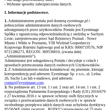
- Wybrane sposoby zabezpieczenia danych.
I. Informacje podstawowe.
1.
Administratorem portalu pod domeną
eyenimage.pl
i
jednocześnie administratorem danych osobowych
udostępnianych przez użytkowników Portalu jest Eyenimage
Spółka z ograniczoną odpowiedzialnością z siedzibą w Suchym
Lesie, zarejestrowana przez Sąd Rejonowy Poznań - Nowe
Miasto i Wilda w Poznaniu, VIII Wydział Gospodarczy
Krajowego Rejestru Sądowego pod nr KRS: 0000719576, NIP
9721286273, REGON: 369536810, (zwana dalej
„Administratorem”).
Administrator jest usługodawcą Portalu i decyduje o celach i
sposobach przetwarzania danych osobowych Użytkowników.
2.
Z Administratorem można kontaktować się pisemnie, kierując
korespondencję pod adresem: Eyenimage Sp. z o.o., ul. Leśna
26, Suchy Las lub e-mailowo, pod adresem:
contact@eyenimage.com
.
3.
Na podstawie art. 13 ust. 1 i ust. 2 oraz art. 14 ust. 1 i ust. 2
rozporządzenia Parlamentu Europejskiego i Rady (UE) 2016/679
z 27 kwietnia 2016 r. w sprawie ochrony osób fizycznych w
związku z przetwarzaniem danych osobowych i w sprawie
swobodnego przepływu takich danych oraz uchylenia dyrektywy
95/56/WE (dalej zwanym: „RODO") stosowanego od 25 maja