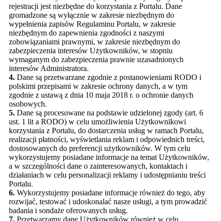
rejestracji jest niezbędne do korzystania z Portalu. Dane
gromadzone są wyłącznie w zakresie niezbędnym do
wypełnienia zapisów Regulaminu Portalu, w zakresie
niezbędnym do zapewnienia zgodności z naszymi
zobowiązaniami prawnymi, w zakresie niezbędnym do
zabezpieczenia interesów Użytkowników, w stopniu
wymaganym do zabezpieczenia prawnie uzasadnionych
interesów Administratora.
4.
Dane są przetwarzane zgodnie z postanowieniami RODO i
polskimi przepisami w zakresie ochrony danych, a w tym
zgodnie z ustawą z dnia 10 maja 2018 r. o ochronie danych
osobowych.
5.
Dane są procesowane na podstawie udzielonej zgody (art. 6
ust. 1 lit a RODO) w celu umożliwienia Użytkownikowi
korzystania z Portalu, do dostarczenia usług w ramach Portalu,
realizacji płatności, wyświetlania reklam i odpowiednich treści,
dostosowanych do preferencji użytkowników. W tym celu
wykorzystujemy posiadane informacje na temat Użytkowników,
a w szczególności dane o zainteresowanych, kontaktach i
działaniach w celu personalizacji reklamy i udostępnianiu treści
Portalu.
6.
Wykorzystujemy posiadane informacje również do tego, aby
rozwijać, testować i udoskonalać nasze usługi, a tym prowadzić
badania i sondaże oferowanych usług.
7.
Przetwarzamy dane Użytkowników również w celu