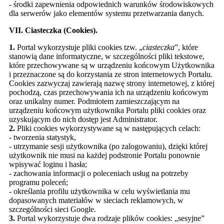
- środki zapewnienia odpowiednich warunków środowiskowych
dla serwerów jako elementów systemu przetwarzania danych.
VII. Ciasteczka (Cookies).
1.
Portal wykorzystuje pliki cookies tzw. „
ciasteczka
”, które
stanowią dane informatyczne, w szczególności pliki tekstowe,
które przechowywane są w urządzeniu końcowym Użytkownika
i przeznaczone są do korzystania ze stron internetowych Portalu.
Cookies zazwyczaj zawierają nazwę strony internetowej, z której
pochodzą, czas przechowywania ich na urządzeniu końcowym
oraz unikalny numer. Podmiotem zamieszczającym na
urządzeniu końcowym użytkownika Portalu pliki cookies oraz
uzyskującym do nich dostęp jest Administrator.
2.
Pliki cookies wykorzystywane są w następujących celach:
- tworzenia statystyk,
- utrzymanie sesji użytkownika (po zalogowaniu), dzięki której
użytkownik nie musi na każdej podstronie Portalu ponownie
wpisywać loginu i hasła;
- zachowania informacji o poleceniach usług na potrzeby
programu poleceń;
- określania profilu użytkownika w celu wyświetlania mu
dopasowanych materiałów w sieciach reklamowych, w
szczególności sieci Google.
3.
Portal wykorzystuje dwa rodzaje plików cookies: „sesyjne”