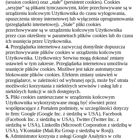
(session cookies) oraz „stałe” (persistent cookies). Cookies
„sesyjne” są plikami tymczasowymi, które przechowywane są w
urządzeniu końcowym Użytkownika do czasu wylogowania,
opuszczenia strony internetowej lub wyłączenia oprogramowania
(przeglądarki internetowej). „Stałe” pliki cookies
przechowywane są w urządzeniu końcowym Użytkownika
przez czas określony w parametrach plików cookies lub do czasu
ich usunięcia przez Użytkownika.
4.
Przeglądarka internetowa zazwyczaj domyślnie dopuszcza
przechowywanie plików cookies w urządzeniu końcowym
Użytkownika. Użytkownicy Serwisu mogą dokonać zmiany
ustawień w tym zakresie. Przeglądarka internetowa umożliwia
usunięcie plików cookies. Możliwe jest także automatyczne
blokowanie plików cookies. Efektem zmiany ustawień w
przeglądarce, w zależności od wybranej opcji, może być utrata
możliwości korzystania z niektórych serwisów i usług lub z
niektórych funkcji w nich dostępnych.
5.
Pliki cookies zamieszczane w urządzeniu końcowym
Użytkownika wykorzystywane mogą być również przez
współpracujące z Portalem podmioty, w szczególności dotyczy
to firm: Google (Google Inc. z siedzibą w USA), Facebook
(Facebook Inc. z siedzibą w USA), Twitter (Twitter Inc. z
siedzibą w USA), LinkedIn (Microsoft Corporation z siedzibą w
USA), VKontakte (Mail.Ru Group z siedzibą w Rosji).
6.
Administrator korzysta z usługi Google Analytics w celu