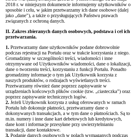
2018 r. w niniejszym dokumencie informujemy użytkowników o
sposobie i celu, w jakim przetwarzamy ich dane osobowe (dalej
jako „dane"), a także o przysługujących Państwu prawach
związanych z ochroną danych.
II. Zakres zbieranych danych osobowych, podstawa i cel ich
przetwarzania.
1.
Przetwarzamy dane użytkowników podane dobrowolnie
podczas rejestracji na Portalu oraz w trakcie korzystania z niego.
Gromadzimy w szczególności treści, wiadomości i inne
otrzymywane od Użytkowników wiadomości, dane o lokalizacji,
dane o tworzeniu treści, korzystaniu z funkcji Portalu. Ponadto
gromadzimy informacje o tym jak Użytkownik korzysta z
naszych produktów, o rodzajach wyświetlanych treści.
Przetwarzamy również dane poprzez zapisywanie w
urządzeniach końcowych plików cookie (tzw. „ciasteczka”) oraz
poprzez zapisywanie technicznych logów.
2.
Jeżeli Użytkownik korzysta z usług oferowanych w ramach
Portalu lub dokonuje płatności, przetwarzamy dane o
dokonywanych transakcjach, a w tym dane o płatnościach. Są to
m.in. numery i inne dane kart debetowych lub kredytowych,
dane kont i informacje przesyłane przy uwierzytelnianiu
transakcji, dane kontaktowe.
3.
Podanie danych osobowych w polach wymaganych podczas