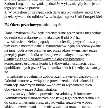
Sądom i organom ścigania, jednakże wyłącznie gdy istnieje do
tego podstawna prawna.
3.
W określonych przypadkach dane użytkowników mogą być
przekazywane do odbiorców w krajach spoza Unii Europejskiej.
IV.
Okres przechowywanie danych.
Dane użytkowników będą przetwarzane przez okres niezbędny
do realizacji wskazanych w akapicie II pkt 5-7 tj.:
- w zakresie udzielonej zgody — do chwili jej wycofania, a po
tym czasie niektóre dane Użytkowników będą przechowywane
na innej podstawie prawnej np. przez okres wymagany przez
przepisy prawa lub dla realizacji ewentualnych roszczeń,
Cofnięcie zgody na przetwarzanie danych powoduje
konieczność usunięcia konta Użytkownika
i usunięcia treści
opublikowanych przez Użytkownika takich jak zdjęcia, statusy
itd.
- w zakresie wypełniania zobowiązań prawnych ciążących na
Administratorze w związku z prowadzeniem działalności i
realizacją zawartych umów — do czasu wypełnienia tych
obowiązków przez Administratora,
- do czasu wypełnienia prawnie uzasadnionych interesów
Administratora stanowiących podstawę tego przetwarzania lub
do czasu wniesienia przez użytkownika sprzeciwu wobec
takiego przetwarzania, o ile nie występują prawnie uzasadnione