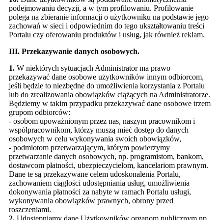
podejmowaniu decyzji, a w tym profilowaniu. Profilowanie
polega na zbieranie informacji o użytkowniku na podstawie jego
zachowań w sieci i odpowiednim do tego ukształtowaniu treści
Portalu czy oferowaniu produktów i usług, jak również reklam.
III. Przekazywanie danych osobowych.
1.
W niektórych sytuacjach Administrator ma prawo
przekazywać dane osobowe użytkowników innym odbiorcom,
jeśli będzie to niezbędne do umożliwienia korzystania z Portalu
lub do zrealizowania obowiązków ciążących na Administratorze.
Będziemy w takim przypadku przekazywać dane osobowe trzem
grupom odbiorców:
- osobom upoważnionym przez nas, naszym pracownikom i
współpracownikom, którzy muszą mieć dostęp do danych
osobowych w celu wykonywania swoich obowiązków,
- podmiotom przetwarzającym, którym powierzymy
przetwarzanie danych osobowych, np. programistom, bankom,
dostawcom płatności, ubezpieczycielom, kancelariom prawnym.
Dane te są przekazywane celem udoskonalenia Portalu,
zachowaniem ciągłości udostępniania usług, umożliwienia
dokonywania płatności za nabyte w ramach Portalu usługi,
wykonywania obowiązków prawnych, obrony przed
roszczeniami.
2.
Udostępniamy dane Użytkowników organom publicznym np.