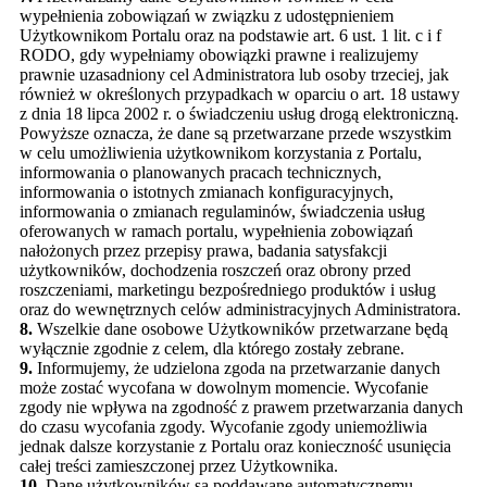
wypełnienia zobowiązań w związku z udostępnieniem
Użytkownikom Portalu oraz na podstawie art. 6 ust. 1 lit. c i f
RODO, gdy wypełniamy obowiązki prawne i realizujemy
prawnie uzasadniony cel Administratora lub osoby trzeciej, jak
również w określonych przypadkach w oparciu o art. 18 ustawy
z dnia 18 lipca 2002 r. o świadczeniu usług drogą elektroniczną.
Powyższe oznacza, że dane są przetwarzane przede wszystkim
w celu umożliwienia użytkownikom korzystania z Portalu,
informowania o planowanych pracach technicznych,
informowania o istotnych zmianach konfiguracyjnych,
informowania o zmianach regulaminów, świadczenia usług
oferowanych w ramach portalu, wypełnienia zobowiązań
nałożonych przez przepisy prawa, badania satysfakcji
użytkowników, dochodzenia roszczeń oraz obrony przed
roszczeniami, marketingu bezpośredniego produktów i usług
oraz do wewnętrznych celów administracyjnych Administratora.
8.
Wszelkie dane osobowe Użytkowników przetwarzane będą
wyłącznie zgodnie z celem, dla którego zostały zebrane.
9.
Informujemy, że udzielona zgoda na przetwarzanie danych
może zostać wycofana w dowolnym momencie. Wycofanie
zgody nie wpływa na zgodność z prawem przetwarzania danych
do czasu wycofania zgody. Wycofanie zgody uniemożliwia
jednak dalsze korzystanie z Portalu oraz konieczność usunięcia
całej treści zamieszczonej przez Użytkownika.
10.
Dane użytkowników są poddawane automatycznemu