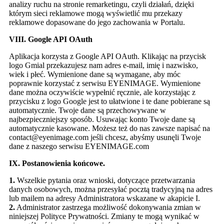
analizy ruchu na stronie remarketingu, czyli działań, dzięki
którym sieci reklamowe mogą wyświetlić mu przekazy
reklamowe dopasowane do jego zachowania w Portalu.
VIII. Google API OAuth
Aplikacja korzysta z Google API OAuth. Klikając na przycisk
logo Gmial przekazujesz nam adres e-mail, imię i nazwisko,
wiek i płeć. Wymienione dane są wymagane, aby móc
poprawnie korzystać z serwisu EYENIMAGE. Wymienione
dane można oczywiście wypełnić ręcznie, ale korzystając z
przycisku z logo Google jest to ułatwione i te dane pobierane są
automatycznie. Twoje dane są przechowywane w
najbezpieczniejszy sposób. Usuwając konto Twoje dane są
automatycznie kasowane. Możesz też do nas zawsze napisać na
contact@eyenimage.com
jeśli chcesz, abyśmy usunęli Twoje
dane z naszego serwisu EYENIMAGE.com
IX. Postanowienia końcowe.
1.
Wszelkie pytania oraz wnioski, dotyczące przetwarzania
danych osobowych, można przesyłać pocztą tradycyjną na adres
lub mailem na adresy Administratora wskazane w akapicie I.
2.
Administrator zastrzega możliwość dokonywania zmian w
niniejszej Polityce Prywatności. Zmiany te mogą wynikać w