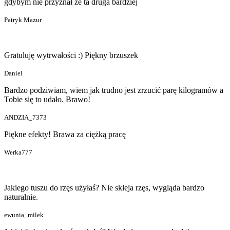
gdybym nie przyznał że ta druga bardziej
Patryk Mazur
Gratuluję wytrwałości :) Piękny brzuszek
Daniel
Bardzo podziwiam, wiem jak trudno jest zrzucić parę kilogramów a
Tobie się to udało. Brawo!
ANDZIA_7373
Piękne efekty! Brawa za ciężką pracę
Werka777
Jakiego tuszu do rzęs użyłaś? Nie skleja rzęs, wygląda bardzo
naturalnie.
ewunia_milek