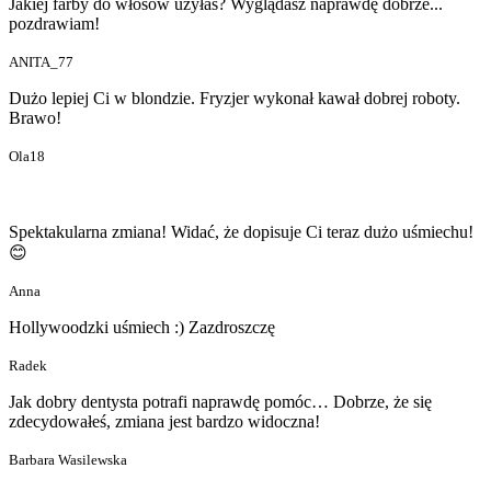
Jakiej farby do włosów użyłaś? Wyglądasz naprawdę dobrze...
pozdrawiam!
ANITA_77
Dużo lepiej Ci w blondzie. Fryzjer wykonał kawał dobrej roboty.
Brawo!
Ola18
Spektakularna zmiana! Widać, że dopisuje Ci teraz dużo uśmiechu!
😊
Anna
Hollywoodzki uśmiech :) Zazdroszczę
Radek
Jak dobry dentysta potrafi naprawdę pomóc… Dobrze, że się
zdecydowałeś, zmiana jest bardzo widoczna!
Barbara Wasilewska