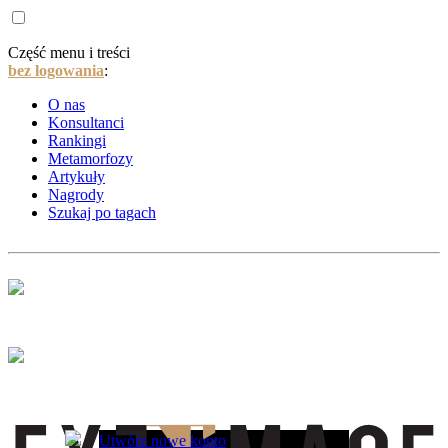
Część menu i treści
bez logowania
:
O nas
Konsultanci
Rankingi
Metamorfozy
Artykuły
Nagrody
Szukaj po tagach
Utwórz nowe konto