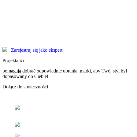
Modelki
korzystają z serwisu EYENIMAGE jako Użytkownicy, ale również
pomagają jako doradcy! Poproś o poradę!
Marzysz o zostaniu sławną osobą, modelką - nasi Konsultanci
pomogą Ci dopracować wizerunek do perfekcji.
Zarejestruj się jako ekspert
Projektanci
pomagają dobrać odpowiednie ubrania, marki, aby Twój styl był
dopasowany do Ciebie!
Dołącz
do społeczności
Odnajdź
swój styl
z pomocą naszych użytkowników oraz
ekspertów.
Popraw
swoje samopoczucie
oraz samoocenę.
Zacieśniaj
relacje z ludźmi
o podobnym guście i stylu.