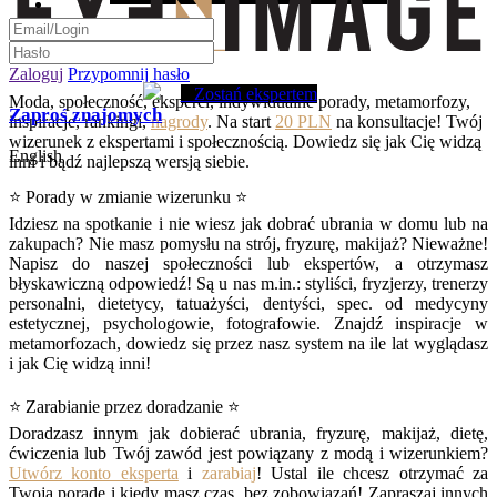
Zaloguj
Przypomnij hasło
Zostań ekspertem
Moda, społeczność, eksperci, indywidualne porady, metamorfozy,
Zaproś znajomych
inspiracje, rankingi,
nagrody
. Na start
20 PLN
na konsultacje! Twój
wizerunek z ekspertami i społecznością. Dowiedz się jak Cię widzą
English
inni i bądź najlepszą wersją siebie.
⭐ Porady w zmianie wizerunku ⭐
Idziesz na spotkanie i nie wiesz jak dobrać ubrania w domu lub na
zakupach? Nie masz pomysłu na strój, fryzurę, makijaż? Nieważne!
Napisz do naszej społeczności lub ekspertów, a otrzymasz
błyskawiczną odpowiedź! Są u nas m.in.: styliści, fryzjerzy, trenerzy
personalni, dietetycy, tatuażyści, dentyści, spec. od medycyny
estetycznej, psychologowie, fotografowie. Znajdź inspiracje w
metamorfozach, dowiedz się przez nasz system na ile lat wyglądasz
i jak Cię widzą inni!
⭐ Zarabianie przez doradzanie ⭐
Doradzasz innym jak dobierać ubrania, fryzurę, makijaż, dietę,
ćwiczenia lub Twój zawód jest powiązany z modą i wizerunkiem?
Utwórz konto eksperta
i
zarabiaj
! Ustal ile chcesz otrzymać za
Twoją poradę i kiedy masz czas, bez zobowiązań! Zapraszaj innych