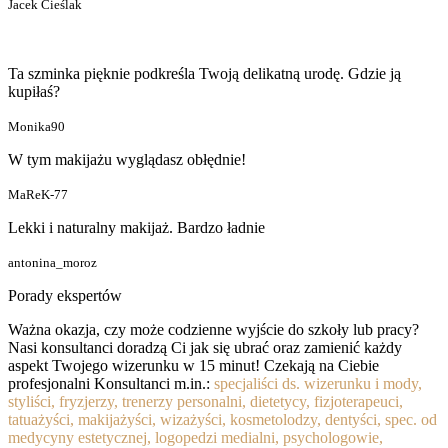
Jacek Cieślak
Ta szminka pięknie podkreśla Twoją delikatną urodę. Gdzie ją
kupiłaś?
Monika90
W tym makijażu wyglądasz obłędnie!
MaReK-77
Lekki i naturalny makijaż. Bardzo ładnie
antonina_moroz
Porady ekspertów
Ważna okazja, czy może codzienne wyjście do szkoły lub pracy?
Nasi konsultanci doradzą Ci jak się ubrać oraz zamienić każdy
aspekt Twojego wizerunku w 15 minut! Czekają na Ciebie
profesjonalni Konsultanci m.in.:
specjaliści ds. wizerunku i mody,
styliści, fryzjerzy, trenerzy personalni, dietetycy, fizjoterapeuci,
tatuażyści, makijażyści, wizażyści, kosmetolodzy, dentyści, spec. od
medycyny estetycznej, logopedzi medialni, psychologowie,