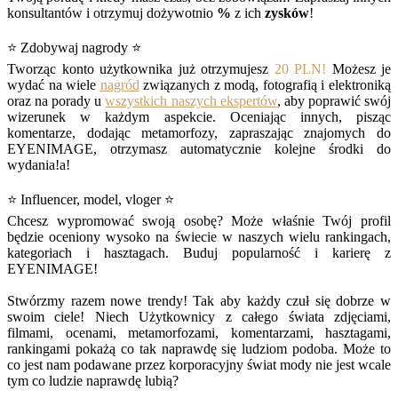
konsultantów i otrzymuj dożywotnio
%
z ich
zysków
!
⭐ Zdobywaj nagrody ⭐
Tworząc konto użytkownika już otrzymujesz
20 PLN!
Możesz je
wydać na wiele
nagród
związanych z modą, fotografią i elektroniką
oraz na porady u
wszystkich naszych ekspertów
, aby poprawić swój
wizerunek w każdym aspekcie. Oceniając innych, pisząc
komentarze, dodając metamorfozy, zapraszając znajomych do
EYENIMAGE, otrzymasz automatycznie kolejne środki do
wydania!a!
⭐ Influencer, model, vloger ⭐
Chcesz wypromować swoją osobę? Może właśnie Twój profil
będzie oceniony wysoko na świecie w naszych wielu rankingach,
kategoriach i hasztagach. Buduj popularność i karierę z
EYENIMAGE!
Stwórzmy razem nowe trendy! Tak aby każdy czuł się dobrze w
swoim ciele! Niech Użytkownicy z całego świata zdjęciami,
filmami, ocenami, metamorfozami, komentarzami, hasztagami,
rankingami pokażą co tak naprawdę się ludziom podoba. Może to
co jest nam podawane przez korporacyjny świat mody nie jest wcale
tym co ludzie naprawdę lubią?