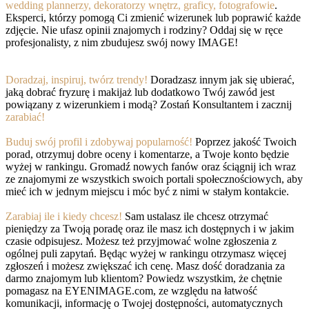
wedding plannerzy, dekoratorzy wnętrz, graficy, fotografowie
.
Eksperci, którzy pomogą Ci zmienić wizerunek lub poprawić każde
zdjęcie. Nie ufasz opinii znajomych i rodziny? Oddaj się w ręce
profesjonalisty, z nim zbudujesz swój nowy IMAGE!
Doradzaj, inspiruj, twórz trendy!
Doradzasz innym jak się ubierać,
jaką dobrać fryzurę i makijaż lub dodatkowo Twój zawód jest
powiązany z wizerunkiem i modą? Zostań Konsultantem i zacznij
zarabiać!
Buduj swój profil i zdobywaj popularność!
Poprzez jakość Twoich
porad, otrzymuj dobre oceny i komentarze, a Twoje konto będzie
wyżej w rankingu. Gromadź nowych fanów oraz ściągnij ich wraz
ze znajomymi ze wszystkich swoich portali społecznościowych, aby
mieć ich w jednym miejscu i móc być z nimi w stałym kontakcie.
Zarabiaj ile i kiedy chcesz!
Sam ustalasz ile chcesz otrzymać
pieniędzy za Twoją poradę oraz ile masz ich dostępnych i w jakim
czasie odpisujesz. Możesz też przyjmować wolne zgłoszenia z
ogólnej puli zapytań. Będąc wyżej w rankingu otrzymasz więcej
zgłoszeń i możesz zwiększać ich cenę. Masz dość doradzania za
darmo znajomym lub klientom? Powiedz wszystkim, że chętnie
pomagasz na EYENIMAGE.com, ze względu na łatwość
komunikacji, informację o Twojej dostępności, automatycznych