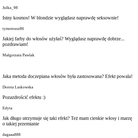
Julka_98
Istny kosmos! W blondzie wyglądasz naprawdę seksownie!
tymoteusz86
Jakiej farby do włosów użyłaś? Wyglądasz naprawdę dobrze...
pozdrawiam!
Małgorzata Pawlak
Jaka metoda doczepiana włosów była zastosowana? Efekt powala!
Dorota Laskowska
Pozazdrościć efektu :)
Edyta
Jak długo utrzymuje się taki efekt? Też mam cienkie włosy i marzę
o takiej przemianie
dagaaa888