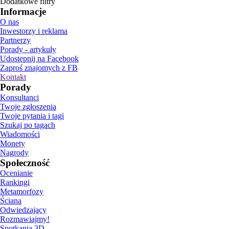
Dodatkowe filtry
Informacje
O nas
Inwestorzy i reklama
Partnerzy
Porady - artykuły
Udostępnij na Facebook
Zaproś znajomych z FB
Kontakt
Porady
Konsultanci
Twoje zgłoszenia
Twoje pytania i tagi
Szukaj po tagach
Wiadomości
Monety
Nagrody
Społeczność
Ocenianie
Rankingi
Metamorfozy
Ściana
Odwiedzający
Rozmawiajmy!
Spotkania 3D