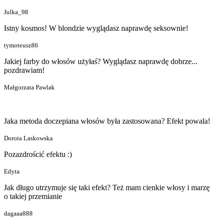
Julka_98
Istny kosmos! W blondzie wyglądasz naprawdę seksownie!
tymoteusz86
Jakiej farby do włosów użyłaś? Wyglądasz naprawdę dobrze...
pozdrawiam!
Małgorzata Pawlak
Jaka metoda doczepiana włosów była zastosowana? Efekt powala!
Dorota Laskowska
Pozazdrościć efektu :)
Edyta
Jak długo utrzymuje się taki efekt? Też mam cienkie włosy i marzę
o takiej przemianie
dagaaa888