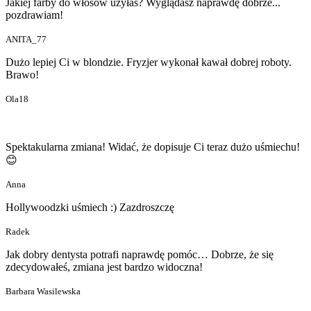
Jakiej farby do włosów użyłaś? Wyglądasz naprawdę dobrze...
pozdrawiam!
ANITA_77
Dużo lepiej Ci w blondzie. Fryzjer wykonał kawał dobrej roboty.
Brawo!
Ola18
Spektakularna zmiana! Widać, że dopisuje Ci teraz dużo uśmiechu!
😊
Anna
Hollywoodzki uśmiech :) Zazdroszczę
Radek
Jak dobry dentysta potrafi naprawdę pomóc… Dobrze, że się
zdecydowałeś, zmiana jest bardzo widoczna!
Barbara Wasilewska