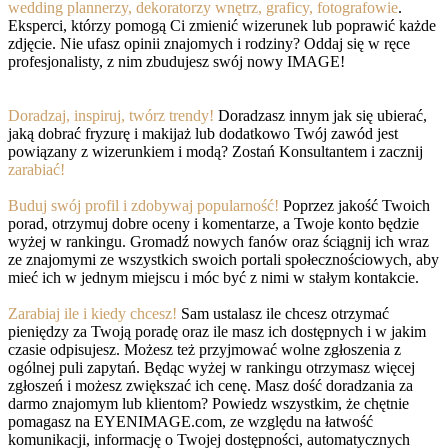
wedding plannerzy, dekoratorzy wnętrz, graficy, fotografowie
.
Eksperci, którzy pomogą Ci zmienić wizerunek lub poprawić każde
zdjęcie. Nie ufasz opinii znajomych i rodziny? Oddaj się w ręce
profesjonalisty, z nim zbudujesz swój nowy IMAGE!
Doradzaj, inspiruj, twórz trendy!
Doradzasz innym jak się ubierać,
jaką dobrać fryzurę i makijaż lub dodatkowo Twój zawód jest
powiązany z wizerunkiem i modą? Zostań Konsultantem i zacznij
zarabiać!
Buduj swój profil i zdobywaj popularność!
Poprzez jakość Twoich
porad, otrzymuj dobre oceny i komentarze, a Twoje konto będzie
wyżej w rankingu. Gromadź nowych fanów oraz ściągnij ich wraz
ze znajomymi ze wszystkich swoich portali społecznościowych, aby
mieć ich w jednym miejscu i móc być z nimi w stałym kontakcie.
Zarabiaj ile i kiedy chcesz!
Sam ustalasz ile chcesz otrzymać
pieniędzy za Twoją poradę oraz ile masz ich dostępnych i w jakim
czasie odpisujesz. Możesz też przyjmować wolne zgłoszenia z
ogólnej puli zapytań. Będąc wyżej w rankingu otrzymasz więcej
zgłoszeń i możesz zwiększać ich cenę. Masz dość doradzania za
darmo znajomym lub klientom? Powiedz wszystkim, że chętnie
pomagasz na EYENIMAGE.com, ze względu na łatwość
komunikacji, informację o Twojej dostępności, automatycznych