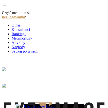
Część menu i treści
bez logowania
:
O nas
Konsultanci
Rankingi
Metamorfozy
Artykuły
Nagrody
Szukaj po tagach
Utwórz nowe konto