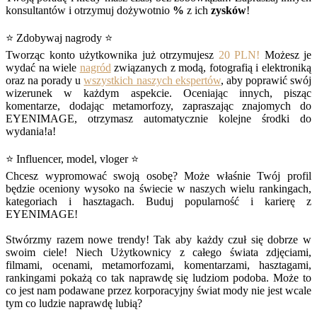
konsultantów i otrzymuj dożywotnio
%
z ich
zysków
!
⭐ Zdobywaj nagrody ⭐
Tworząc konto użytkownika już otrzymujesz
20 PLN!
Możesz je
wydać na wiele
nagród
związanych z modą, fotografią i elektroniką
oraz na porady u
wszystkich naszych ekspertów
, aby poprawić swój
wizerunek w każdym aspekcie. Oceniając innych, pisząc
komentarze, dodając metamorfozy, zapraszając znajomych do
EYENIMAGE, otrzymasz automatycznie kolejne środki do
wydania!a!
⭐ Influencer, model, vloger ⭐
Chcesz wypromować swoją osobę? Może właśnie Twój profil
będzie oceniony wysoko na świecie w naszych wielu rankingach,
kategoriach i hasztagach. Buduj popularność i karierę z
EYENIMAGE!
Stwórzmy razem nowe trendy! Tak aby każdy czuł się dobrze w
swoim ciele! Niech Użytkownicy z całego świata zdjęciami,
filmami, ocenami, metamorfozami, komentarzami, hasztagami,
rankingami pokażą co tak naprawdę się ludziom podoba. Może to
co jest nam podawane przez korporacyjny świat mody nie jest wcale
tym co ludzie naprawdę lubią?