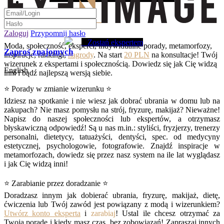
Zaloguj
Przypomnij hasło
Zostań ekspertem
Moda, społeczność, eksperci, indywidualne porady, metamorfozy,
Zaproś znajomych
inspiracje, rankingi,
nagrody
. Na start
20 PLN
na konsultacje! Twój
wizerunek z ekspertami i społecznością. Dowiedz się jak Cię widzą
English
inni i bądź najlepszą wersją siebie.
⭐ Porady w zmianie wizerunku ⭐
Idziesz na spotkanie i nie wiesz jak dobrać ubrania w domu lub na
zakupach? Nie masz pomysłu na strój, fryzurę, makijaż? Nieważne!
Napisz do naszej społeczności lub ekspertów, a otrzymasz
błyskawiczną odpowiedź! Są u nas m.in.: styliści, fryzjerzy, trenerzy
personalni, dietetycy, tatuażyści, dentyści, spec. od medycyny
estetycznej, psychologowie, fotografowie. Znajdź inspiracje w
metamorfozach, dowiedz się przez nasz system na ile lat wyglądasz
i jak Cię widzą inni!
⭐ Zarabianie przez doradzanie ⭐
Doradzasz innym jak dobierać ubrania, fryzurę, makijaż, dietę,
ćwiczenia lub Twój zawód jest powiązany z modą i wizerunkiem?
Utwórz konto eksperta
i
zarabiaj
! Ustal ile chcesz otrzymać za
Twoją poradę i kiedy masz czas, bez zobowiązań! Zapraszaj innych