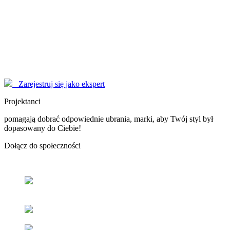
Modelki
korzystają z serwisu EYENIMAGE jako Użytkownicy, ale również
pomagają jako doradcy! Poproś o poradę!
Marzysz o zostaniu sławną osobą, modelką - nasi Konsultanci
pomogą Ci dopracować wizerunek do perfekcji.
Zarejestruj się jako ekspert
Projektanci
pomagają dobrać odpowiednie ubrania, marki, aby Twój styl był
dopasowany do Ciebie!
Dołącz
do społeczności
Odnajdź
swój styl
z pomocą naszych użytkowników oraz
ekspertów.
Popraw
swoje samopoczucie
oraz samoocenę.
Zacieśniaj
relacje z ludźmi
o podobnym guście i stylu.