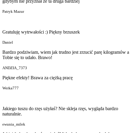
gdybym nie przyznał że ta druga bardziej
Patryk Mazur
Gratuluję wytrwałości :) Piękny brzuszek
Daniel
Bardzo podziwiam, wiem jak trudno jest zrzucić parę kilogramów a
Tobie się to udało. Brawo!
ANDZIA_7373
Piękne efekty! Brawa za ciężką pracę
Werka777
Jakiego tuszu do rzęs użyłaś? Nie skleja rzęs, wygląda bardzo
naturalnie.
ewunia_milek