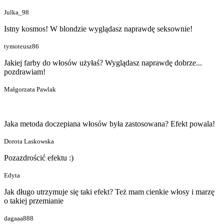
Julka_98
Istny kosmos! W blondzie wyglądasz naprawdę seksownie!
tymoteusz86
Jakiej farby do włosów użyłaś? Wyglądasz naprawdę dobrze...
pozdrawiam!
Małgorzata Pawlak
Jaka metoda doczepiana włosów była zastosowana? Efekt powala!
Dorota Laskowska
Pozazdrościć efektu :)
Edyta
Jak długo utrzymuje się taki efekt? Też mam cienkie włosy i marzę
o takiej przemianie
dagaaa888