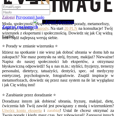
Zaloguj
Przypomnij hasło
Zostań ekspertem
Moda, społeczność, eksperci, indywidualne porady, metamorfozy,
Zaproś znajomych
inspiracje, rankingi,
nagrody
. Na start
20 PLN
na konsultacje! Twój
wizerunek z ekspertami i społecznością. Dowiedz się jak Cię widzą
English
inni i bądź najlepszą wersją siebie.
⭐ Porady w zmianie wizerunku ⭐
Idziesz na spotkanie i nie wiesz jak dobrać ubrania w domu lub na
zakupach? Nie masz pomysłu na strój, fryzurę, makijaż? Nieważne!
Napisz do naszej społeczności lub ekspertów, a otrzymasz
błyskawiczną odpowiedź! Są u nas m.in.: styliści, fryzjerzy, trenerzy
personalni, dietetycy, tatuażyści, dentyści, spec. od medycyny
estetycznej, psychologowie, fotografowie. Znajdź inspiracje w
metamorfozach, dowiedz się przez nasz system na ile lat wyglądasz
i jak Cię widzą inni!
⭐ Zarabianie przez doradzanie ⭐
Doradzasz innym jak dobierać ubrania, fryzurę, makijaż, dietę,
ćwiczenia lub Twój zawód jest powiązany z modą i wizerunkiem?
Utwórz konto eksperta
i
zarabiaj
! Ustal ile chcesz otrzymać za
Twoją poradę i kiedy masz czas, bez zobowiązań! Zapraszaj innych