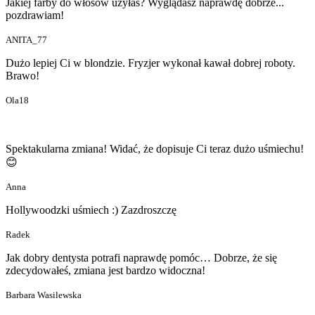
Jakiej farby do włosów użyłaś? Wyglądasz naprawdę dobrze...
pozdrawiam!
ANITA_77
Dużo lepiej Ci w blondzie. Fryzjer wykonał kawał dobrej roboty.
Brawo!
Ola18
Spektakularna zmiana! Widać, że dopisuje Ci teraz dużo uśmiechu!
😊
Anna
Hollywoodzki uśmiech :) Zazdroszczę
Radek
Jak dobry dentysta potrafi naprawdę pomóc… Dobrze, że się
zdecydowałeś, zmiana jest bardzo widoczna!
Barbara Wasilewska