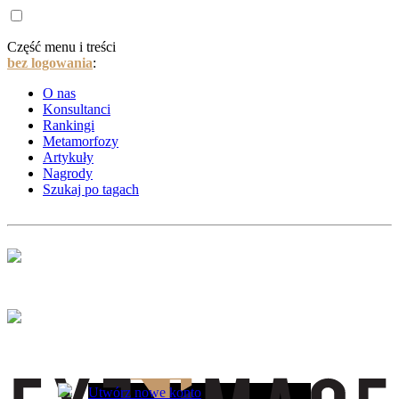
Część menu i treści
bez logowania
:
O nas
Konsultanci
Rankingi
Metamorfozy
Artykuły
Nagrody
Szukaj po tagach
Utwórz nowe konto