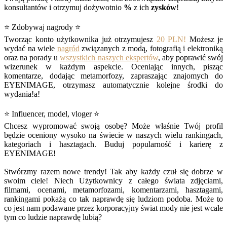
konsultantów i otrzymuj dożywotnio
%
z ich
zysków
!
⭐ Zdobywaj nagrody ⭐
Tworząc konto użytkownika już otrzymujesz
20 PLN!
Możesz je
wydać na wiele
nagród
związanych z modą, fotografią i elektroniką
oraz na porady u
wszystkich naszych ekspertów
, aby poprawić swój
wizerunek w każdym aspekcie. Oceniając innych, pisząc
komentarze, dodając metamorfozy, zapraszając znajomych do
EYENIMAGE, otrzymasz automatycznie kolejne środki do
wydania!a!
⭐ Influencer, model, vloger ⭐
Chcesz wypromować swoją osobę? Może właśnie Twój profil
będzie oceniony wysoko na świecie w naszych wielu rankingach,
kategoriach i hasztagach. Buduj popularność i karierę z
EYENIMAGE!
Stwórzmy razem nowe trendy! Tak aby każdy czuł się dobrze w
swoim ciele! Niech Użytkownicy z całego świata zdjęciami,
filmami, ocenami, metamorfozami, komentarzami, hasztagami,
rankingami pokażą co tak naprawdę się ludziom podoba. Może to
co jest nam podawane przez korporacyjny świat mody nie jest wcale
tym co ludzie naprawdę lubią?