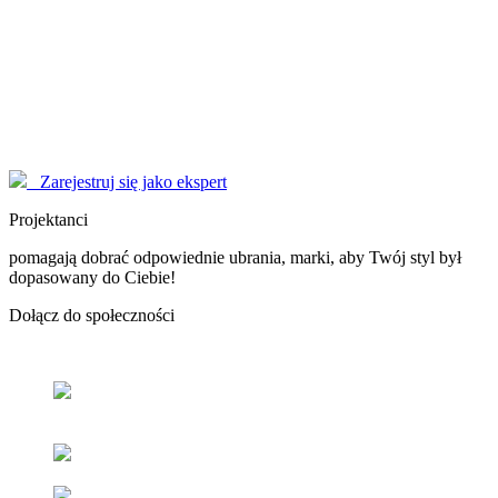
Modelki
korzystają z serwisu EYENIMAGE jako Użytkownicy, ale również
pomagają jako doradcy! Poproś o poradę!
Marzysz o zostaniu sławną osobą, modelką - nasi Konsultanci
pomogą Ci dopracować wizerunek do perfekcji.
Zarejestruj się jako ekspert
Projektanci
pomagają dobrać odpowiednie ubrania, marki, aby Twój styl był
dopasowany do Ciebie!
Dołącz
do społeczności
Odnajdź
swój styl
z pomocą naszych użytkowników oraz
ekspertów.
Popraw
swoje samopoczucie
oraz samoocenę.
Zacieśniaj
relacje z ludźmi
o podobnym guście i stylu.