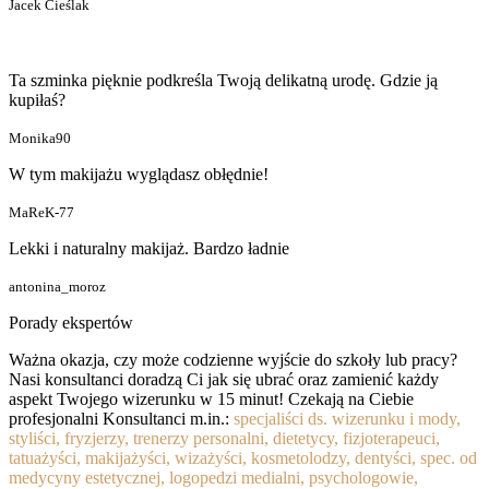
Jacek Cieślak
Ta szminka pięknie podkreśla Twoją delikatną urodę. Gdzie ją
kupiłaś?
Monika90
W tym makijażu wyglądasz obłędnie!
MaReK-77
Lekki i naturalny makijaż. Bardzo ładnie
antonina_moroz
Porady ekspertów
Ważna okazja, czy może codzienne wyjście do szkoły lub pracy?
Nasi konsultanci doradzą Ci jak się ubrać oraz zamienić każdy
aspekt Twojego wizerunku w 15 minut! Czekają na Ciebie
profesjonalni Konsultanci m.in.:
specjaliści ds. wizerunku i mody,
styliści, fryzjerzy, trenerzy personalni, dietetycy, fizjoterapeuci,
tatuażyści, makijażyści, wizażyści, kosmetolodzy, dentyści, spec. od
medycyny estetycznej, logopedzi medialni, psychologowie,