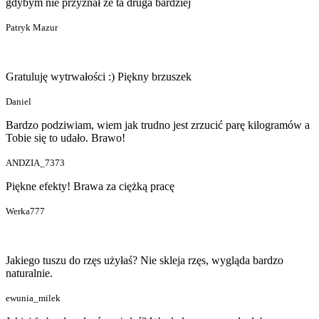
gdybym nie przyznał że ta druga bardziej
Patryk Mazur
Gratuluję wytrwałości :) Piękny brzuszek
Daniel
Bardzo podziwiam, wiem jak trudno jest zrzucić parę kilogramów a
Tobie się to udało. Brawo!
ANDZIA_7373
Piękne efekty! Brawa za ciężką pracę
Werka777
Jakiego tuszu do rzęs użyłaś? Nie skleja rzęs, wygląda bardzo
naturalnie.
ewunia_milek