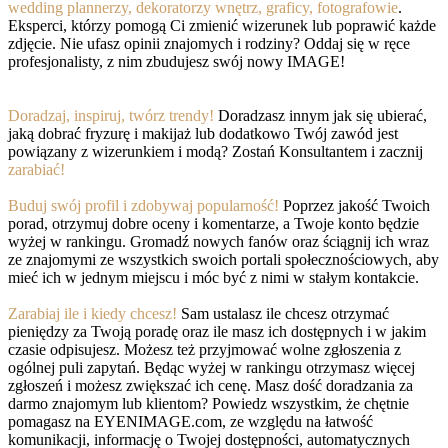
wedding plannerzy, dekoratorzy wnętrz, graficy, fotografowie
.
Eksperci, którzy pomogą Ci zmienić wizerunek lub poprawić każde
zdjęcie. Nie ufasz opinii znajomych i rodziny? Oddaj się w ręce
profesjonalisty, z nim zbudujesz swój nowy IMAGE!
Doradzaj, inspiruj, twórz trendy!
Doradzasz innym jak się ubierać,
jaką dobrać fryzurę i makijaż lub dodatkowo Twój zawód jest
powiązany z wizerunkiem i modą? Zostań Konsultantem i zacznij
zarabiać!
Buduj swój profil i zdobywaj popularność!
Poprzez jakość Twoich
porad, otrzymuj dobre oceny i komentarze, a Twoje konto będzie
wyżej w rankingu. Gromadź nowych fanów oraz ściągnij ich wraz
ze znajomymi ze wszystkich swoich portali społecznościowych, aby
mieć ich w jednym miejscu i móc być z nimi w stałym kontakcie.
Zarabiaj ile i kiedy chcesz!
Sam ustalasz ile chcesz otrzymać
pieniędzy za Twoją poradę oraz ile masz ich dostępnych i w jakim
czasie odpisujesz. Możesz też przyjmować wolne zgłoszenia z
ogólnej puli zapytań. Będąc wyżej w rankingu otrzymasz więcej
zgłoszeń i możesz zwiększać ich cenę. Masz dość doradzania za
darmo znajomym lub klientom? Powiedz wszystkim, że chętnie
pomagasz na EYENIMAGE.com, ze względu na łatwość
komunikacji, informację o Twojej dostępności, automatycznych