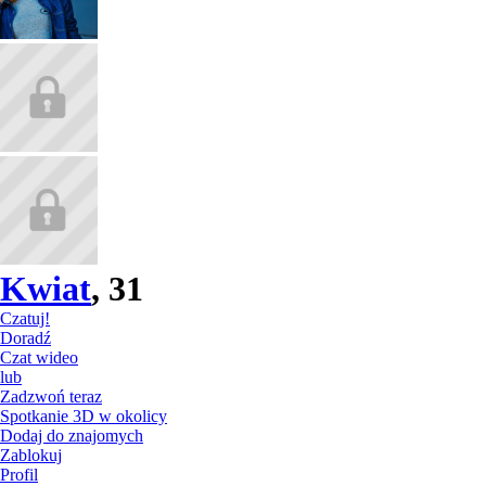
Kwiat
, 31
Czatuj!
Doradź
Czat wideo
lub
Zadzwoń teraz
Spotkanie 3D w okolicy
Dodaj do znajomych
Zablokuj
Profil