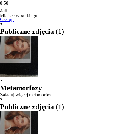
8.58
238
Miejsce w rankingu
Czatuj!
?
Publiczne zdjęcia
(
1
)
?
Metamorfozy
Załaduj więcej metamorfoz
?
Publiczne zdjęcia
(
1
)