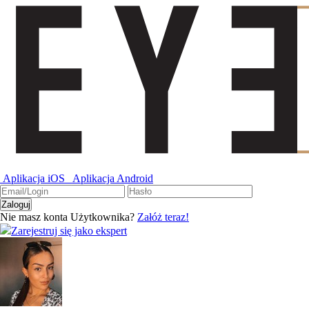
Aplikacja iOS
Aplikacja Android
Nie masz konta Użytkownika?
Załóż teraz!
Zarejestruj się jako ekspert