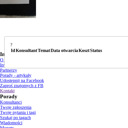
?
Id
Konsultant
Temat
Data otwarcia
Koszt
Status
Informacje
O nas
Inwestorzy i reklama
Partnerzy
Porady - artykuły
Udostępnij na Facebook
Zaproś znajomych z FB
Kontakt
Porady
Konsultanci
Twoje zgłoszenia
Twoje pytania i tagi
Szukaj po tagach
Wiadomości
Monety