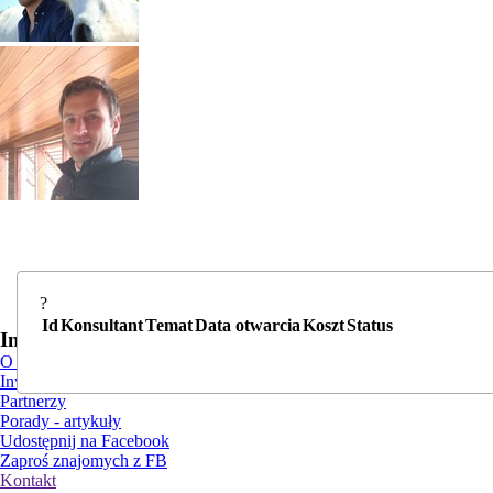
?
Id
Konsultant
Temat
Data otwarcia
Koszt
Status
Informacje
O nas
Inwestorzy i reklama
Partnerzy
Porady - artykuły
Udostępnij na Facebook
Zaproś znajomych z FB
Kontakt