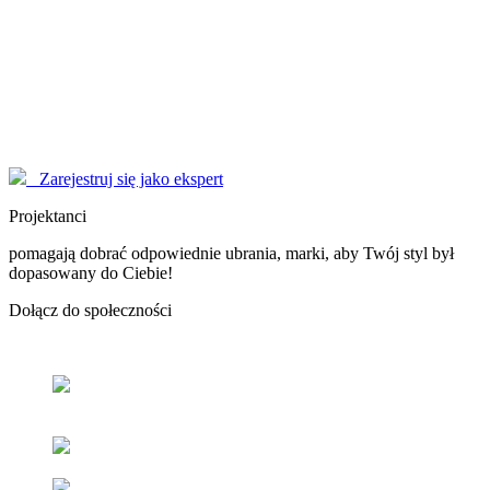
Modelki
korzystają z serwisu EYENIMAGE jako Użytkownicy, ale również
pomagają jako doradcy! Poproś o poradę!
Marzysz o zostaniu sławną osobą, modelką - nasi Konsultanci
pomogą Ci dopracować wizerunek do perfekcji.
Zarejestruj się jako ekspert
Projektanci
pomagają dobrać odpowiednie ubrania, marki, aby Twój styl był
dopasowany do Ciebie!
Dołącz
do społeczności
Odnajdź
swój styl
z pomocą naszych użytkowników oraz
ekspertów.
Popraw
swoje samopoczucie
oraz samoocenę.
Zacieśniaj
relacje z ludźmi
o podobnym guście i stylu.