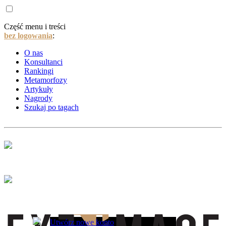
Część menu i treści
bez logowania
:
O nas
Konsultanci
Rankingi
Metamorfozy
Artykuły
Nagrody
Szukaj po tagach
Utwórz nowe konto