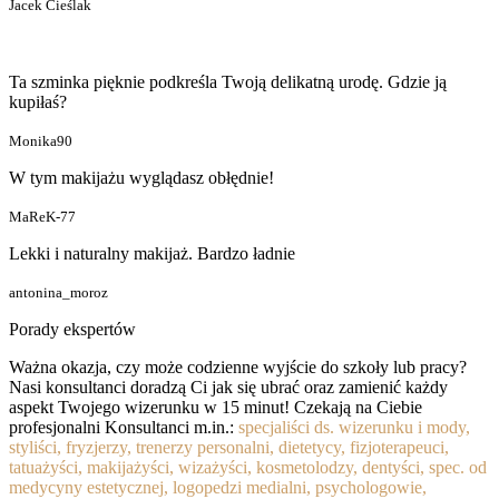
Jacek Cieślak
Ta szminka pięknie podkreśla Twoją delikatną urodę. Gdzie ją
kupiłaś?
Monika90
W tym makijażu wyglądasz obłędnie!
MaReK-77
Lekki i naturalny makijaż. Bardzo ładnie
antonina_moroz
Porady ekspertów
Ważna okazja, czy może codzienne wyjście do szkoły lub pracy?
Nasi konsultanci doradzą Ci jak się ubrać oraz zamienić każdy
aspekt Twojego wizerunku w 15 minut! Czekają na Ciebie
profesjonalni Konsultanci m.in.:
specjaliści ds. wizerunku i mody,
styliści, fryzjerzy, trenerzy personalni, dietetycy, fizjoterapeuci,
tatuażyści, makijażyści, wizażyści, kosmetolodzy, dentyści, spec. od
medycyny estetycznej, logopedzi medialni, psychologowie,