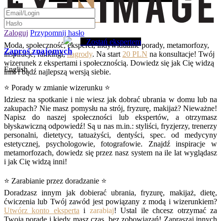
Zaloguj
Przypomnij hasło
Zostań ekspertem
Moda, społeczność, eksperci, indywidualne porady, metamorfozy,
Zaproś znajomych
inspiracje, rankingi,
nagrody
. Na start
20 PLN
na konsultacje! Twój
wizerunek z ekspertami i społecznością. Dowiedz się jak Cię widzą
English
inni i bądź najlepszą wersją siebie.
⭐ Porady w zmianie wizerunku ⭐
Idziesz na spotkanie i nie wiesz jak dobrać ubrania w domu lub na
zakupach? Nie masz pomysłu na strój, fryzurę, makijaż? Nieważne!
Napisz do naszej społeczności lub ekspertów, a otrzymasz
błyskawiczną odpowiedź! Są u nas m.in.: styliści, fryzjerzy, trenerzy
personalni, dietetycy, tatuażyści, dentyści, spec. od medycyny
estetycznej, psychologowie, fotografowie. Znajdź inspiracje w
metamorfozach, dowiedz się przez nasz system na ile lat wyglądasz
i jak Cię widzą inni!
⭐ Zarabianie przez doradzanie ⭐
Doradzasz innym jak dobierać ubrania, fryzurę, makijaż, dietę,
ćwiczenia lub Twój zawód jest powiązany z modą i wizerunkiem?
Utwórz konto eksperta
i
zarabiaj
! Ustal ile chcesz otrzymać za
Twoją poradę i kiedy masz czas, bez zobowiązań! Zapraszaj innych