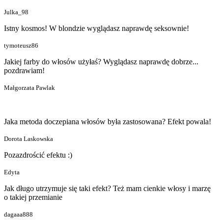
Julka_98
Istny kosmos! W blondzie wyglądasz naprawdę seksownie!
tymoteusz86
Jakiej farby do włosów użyłaś? Wyglądasz naprawdę dobrze...
pozdrawiam!
Małgorzata Pawlak
Jaka metoda doczepiana włosów była zastosowana? Efekt powala!
Dorota Laskowska
Pozazdrościć efektu :)
Edyta
Jak długo utrzymuje się taki efekt? Też mam cienkie włosy i marzę
o takiej przemianie
dagaaa888