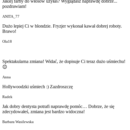
Jakiej farby do włosów użyłaś? Wyglądasz naprawdę dobrze...
pozdrawiam!
ANITA_77
Dużo lepiej Ci w blondzie. Fryzjer wykonał kawał dobrej roboty.
Brawo!
Ola18
Spektakularna zmiana! Widać, że dopisuje Ci teraz dużo uśmiechu!
😊
Anna
Hollywoodzki uśmiech :) Zazdroszczę
Radek
Jak dobry dentysta potrafi naprawdę pomóc… Dobrze, że się
zdecydowałeś, zmiana jest bardzo widoczna!
Barbara Wasilewska