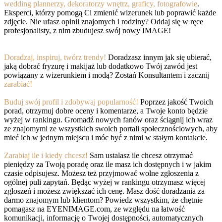
wedding plannerzy, dekoratorzy wnętrz, graficy, fotografowie
.
Eksperci, którzy pomogą Ci zmienić wizerunek lub poprawić każde
zdjęcie. Nie ufasz opinii znajomych i rodziny? Oddaj się w ręce
profesjonalisty, z nim zbudujesz swój nowy IMAGE!
Doradzaj, inspiruj, twórz trendy!
Doradzasz innym jak się ubierać,
jaką dobrać fryzurę i makijaż lub dodatkowo Twój zawód jest
powiązany z wizerunkiem i modą? Zostań Konsultantem i zacznij
zarabiać!
Buduj swój profil i zdobywaj popularność!
Poprzez jakość Twoich
porad, otrzymuj dobre oceny i komentarze, a Twoje konto będzie
wyżej w rankingu. Gromadź nowych fanów oraz ściągnij ich wraz
ze znajomymi ze wszystkich swoich portali społecznościowych, aby
mieć ich w jednym miejscu i móc być z nimi w stałym kontakcie.
Zarabiaj ile i kiedy chcesz!
Sam ustalasz ile chcesz otrzymać
pieniędzy za Twoją poradę oraz ile masz ich dostępnych i w jakim
czasie odpisujesz. Możesz też przyjmować wolne zgłoszenia z
ogólnej puli zapytań. Będąc wyżej w rankingu otrzymasz więcej
zgłoszeń i możesz zwiększać ich cenę. Masz dość doradzania za
darmo znajomym lub klientom? Powiedz wszystkim, że chętnie
pomagasz na EYENIMAGE.com, ze względu na łatwość
komunikacji, informację o Twojej dostępności, automatycznych