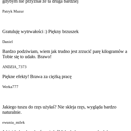
gdybym nie przyznał że ta druga bardziej
Patryk Mazur
Gratuluję wytrwałości :) Piękny brzuszek
Daniel
Bardzo podziwiam, wiem jak trudno jest zrzucić parę kilogramów a
Tobie się to udało. Brawo!
ANDZIA_7373
Piękne efekty! Brawa za ciężką pracę
Werka777
Jakiego tuszu do rzęs użyłaś? Nie skleja rzęs, wygląda bardzo
naturalnie.
ewunia_milek