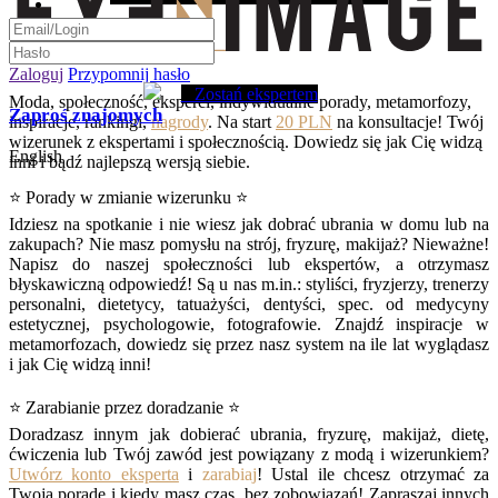
Zaloguj
Przypomnij hasło
Zostań ekspertem
Moda, społeczność, eksperci, indywidualne porady, metamorfozy,
Zaproś znajomych
inspiracje, rankingi,
nagrody
. Na start
20 PLN
na konsultacje! Twój
wizerunek z ekspertami i społecznością. Dowiedz się jak Cię widzą
English
inni i bądź najlepszą wersją siebie.
⭐ Porady w zmianie wizerunku ⭐
Idziesz na spotkanie i nie wiesz jak dobrać ubrania w domu lub na
zakupach? Nie masz pomysłu na strój, fryzurę, makijaż? Nieważne!
Napisz do naszej społeczności lub ekspertów, a otrzymasz
błyskawiczną odpowiedź! Są u nas m.in.: styliści, fryzjerzy, trenerzy
personalni, dietetycy, tatuażyści, dentyści, spec. od medycyny
estetycznej, psychologowie, fotografowie. Znajdź inspiracje w
metamorfozach, dowiedz się przez nasz system na ile lat wyglądasz
i jak Cię widzą inni!
⭐ Zarabianie przez doradzanie ⭐
Doradzasz innym jak dobierać ubrania, fryzurę, makijaż, dietę,
ćwiczenia lub Twój zawód jest powiązany z modą i wizerunkiem?
Utwórz konto eksperta
i
zarabiaj
! Ustal ile chcesz otrzymać za
Twoją poradę i kiedy masz czas, bez zobowiązań! Zapraszaj innych