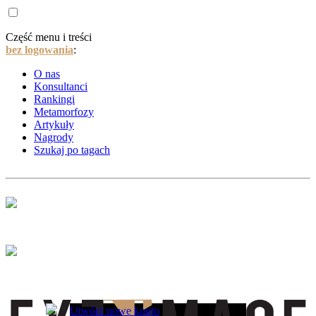
Część menu i treści
bez logowania
:
O nas
Konsultanci
Rankingi
Metamorfozy
Artykuły
Nagrody
Szukaj po tagach
Utwórz nowe konto