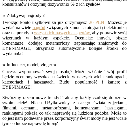
konsultantów i otrzymuj dożywotnio
%
z ich
zysków
!
⭐ Zdobywaj nagrody ⭐
Tworząc konto użytkownika już otrzymujesz
20 PLN!
Możesz je
wydać na wiele
nagród
związanych z modą, fotografią i elektroniką
oraz na porady u
wszystkich naszych ekspertów
, aby poprawić swój
wizerunek w każdym aspekcie. Oceniając innych, pisząc
komentarze, dodając metamorfozy, zapraszając znajomych do
EYENIMAGE, otrzymasz automatycznie kolejne środki do
wydania!a!
⭐ Influencer, model, vloger ⭐
Chcesz wypromować swoją osobę? Może właśnie Twój profil
będzie oceniony wysoko na świecie w naszych wielu rankingach,
kategoriach i hasztagach. Buduj popularność i karierę z
EYENIMAGE!
Stwórzmy razem nowe trendy! Tak aby każdy czuł się dobrze w
swoim ciele! Niech Użytkownicy z całego świata zdjęciami,
filmami, ocenami, metamorfozami, komentarzami, hasztagami,
rankingami pokażą co tak naprawdę się ludziom podoba. Może to
co jest nam podawane przez korporacyjny świat mody nie jest wcale
tym co ludzie naprawdę lubią?