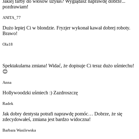
Jakiej farby do włosów użyłaś? Wyglądasz naprawdę dobrze...
pozdrawiam!
ANITA_77
Dużo lepiej Ci w blondzie. Fryzjer wykonał kawał dobrej roboty.
Brawo!
Ola18
Spektakularna zmiana! Widać, że dopisuje Ci teraz dużo uśmiechu!
😊
Anna
Hollywoodzki uśmiech :) Zazdroszczę
Radek
Jak dobry dentysta potrafi naprawdę pomóc… Dobrze, że się
zdecydowałeś, zmiana jest bardzo widoczna!
Barbara Wasilewska