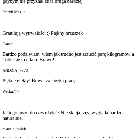
gdybym nie przyznał że ta druga bardziej
Patryk Mazur
Gratuluję wytrwałości :) Piękny brzuszek
Daniel
Bardzo podziwiam, wiem jak trudno jest zrzucić parę kilogramów a
Tobie się to udało. Brawo!
ANDZIA_7373
Piękne efekty! Brawa za ciężką pracę
Werka777
Jakiego tuszu do rzęs użyłaś? Nie skleja rzęs, wygląda bardzo
naturalnie.
ewunia_milek