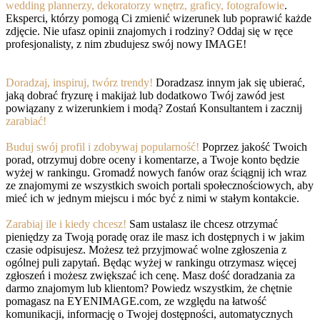
wedding plannerzy, dekoratorzy wnętrz, graficy, fotografowie
.
Eksperci, którzy pomogą Ci zmienić wizerunek lub poprawić każde
zdjęcie. Nie ufasz opinii znajomych i rodziny? Oddaj się w ręce
profesjonalisty, z nim zbudujesz swój nowy IMAGE!
Doradzaj, inspiruj, twórz trendy!
Doradzasz innym jak się ubierać,
jaką dobrać fryzurę i makijaż lub dodatkowo Twój zawód jest
powiązany z wizerunkiem i modą? Zostań Konsultantem i zacznij
zarabiać!
Buduj swój profil i zdobywaj popularność!
Poprzez jakość Twoich
porad, otrzymuj dobre oceny i komentarze, a Twoje konto będzie
wyżej w rankingu. Gromadź nowych fanów oraz ściągnij ich wraz
ze znajomymi ze wszystkich swoich portali społecznościowych, aby
mieć ich w jednym miejscu i móc być z nimi w stałym kontakcie.
Zarabiaj ile i kiedy chcesz!
Sam ustalasz ile chcesz otrzymać
pieniędzy za Twoją poradę oraz ile masz ich dostępnych i w jakim
czasie odpisujesz. Możesz też przyjmować wolne zgłoszenia z
ogólnej puli zapytań. Będąc wyżej w rankingu otrzymasz więcej
zgłoszeń i możesz zwiększać ich cenę. Masz dość doradzania za
darmo znajomym lub klientom? Powiedz wszystkim, że chętnie
pomagasz na EYENIMAGE.com, ze względu na łatwość
komunikacji, informację o Twojej dostępności, automatycznych