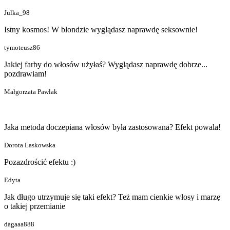
Julka_98
Istny kosmos! W blondzie wyglądasz naprawdę seksownie!
tymoteusz86
Jakiej farby do włosów użyłaś? Wyglądasz naprawdę dobrze...
pozdrawiam!
Małgorzata Pawlak
Jaka metoda doczepiana włosów była zastosowana? Efekt powala!
Dorota Laskowska
Pozazdrościć efektu :)
Edyta
Jak długo utrzymuje się taki efekt? Też mam cienkie włosy i marzę
o takiej przemianie
dagaaa888