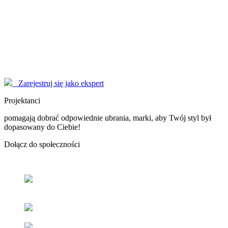
Modelki
korzystają z serwisu EYENIMAGE jako Użytkownicy, ale również
pomagają jako doradcy! Poproś o poradę!
Marzysz o zostaniu sławną osobą, modelką - nasi Konsultanci
pomogą Ci dopracować wizerunek do perfekcji.
Zarejestruj się jako ekspert
Projektanci
pomagają dobrać odpowiednie ubrania, marki, aby Twój styl był
dopasowany do Ciebie!
Dołącz
do społeczności
Odnajdź
swój styl
z pomocą naszych użytkowników oraz
ekspertów.
Popraw
swoje samopoczucie
oraz samoocenę.
Zacieśniaj
relacje z ludźmi
o podobnym guście i stylu.