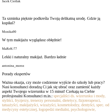
Jacek Cieślak
Ta szminka pięknie podkreśla Twoją delikatną urodę. Gdzie ją
kupiłaś?
Monika90
W tym makijażu wyglądasz obłędnie!
MaReK-77
Lekki i naturalny makijaż. Bardzo ładnie
antonina_moroz
Porady ekspertów
Ważna okazja, czy może codzienne wyjście do szkoły lub pracy?
Nasi konsultanci doradzą Ci jak się ubrać oraz zamienić każdy
aspekt Twojego wizerunku w 15 minut! Czekają na Ciebie
profesjonalni Konsultanci m.in.:
specjaliści ds. wizerunku i mody,
styliści, fryzjerzy, trenerzy personalni, dietetycy, fizjoterapeuci,
tatuażyści, makijażyści, wizażyści, kosmetolodzy, dentyści, spec. od
medycyny estetycznej, logopedzi medialni, psychologowie,