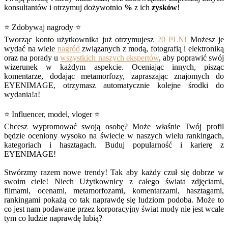
konsultantów i otrzymuj dożywotnio
%
z ich
zysków
!
⭐ Zdobywaj nagrody ⭐
Tworząc konto użytkownika już otrzymujesz
20 PLN!
Możesz je
wydać na wiele
nagród
związanych z modą, fotografią i elektroniką
oraz na porady u
wszystkich naszych ekspertów
, aby poprawić swój
wizerunek w każdym aspekcie. Oceniając innych, pisząc
komentarze, dodając metamorfozy, zapraszając znajomych do
EYENIMAGE, otrzymasz automatycznie kolejne środki do
wydania!a!
⭐ Influencer, model, vloger ⭐
Chcesz wypromować swoją osobę? Może właśnie Twój profil
będzie oceniony wysoko na świecie w naszych wielu rankingach,
kategoriach i hasztagach. Buduj popularność i karierę z
EYENIMAGE!
Stwórzmy razem nowe trendy! Tak aby każdy czuł się dobrze w
swoim ciele! Niech Użytkownicy z całego świata zdjęciami,
filmami, ocenami, metamorfozami, komentarzami, hasztagami,
rankingami pokażą co tak naprawdę się ludziom podoba. Może to
co jest nam podawane przez korporacyjny świat mody nie jest wcale
tym co ludzie naprawdę lubią?