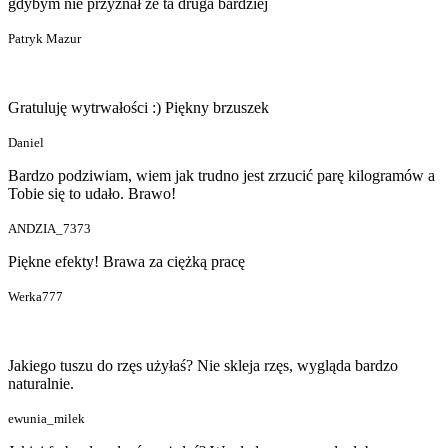
gdybym nie przyznał że ta druga bardziej
Patryk Mazur
Gratuluję wytrwałości :) Piękny brzuszek
Daniel
Bardzo podziwiam, wiem jak trudno jest zrzucić parę kilogramów a
Tobie się to udało. Brawo!
ANDZIA_7373
Piękne efekty! Brawa za ciężką pracę
Werka777
Jakiego tuszu do rzęs użyłaś? Nie skleja rzęs, wygląda bardzo
naturalnie.
ewunia_milek