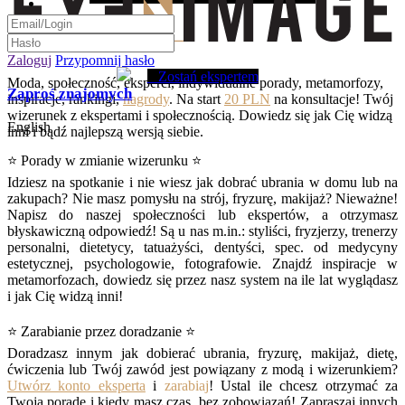
Zaloguj
Przypomnij hasło
Zostań ekspertem
Moda, społeczność, eksperci, indywidualne porady, metamorfozy,
Zaproś znajomych
inspiracje, rankingi,
nagrody
. Na start
20 PLN
na konsultacje! Twój
wizerunek z ekspertami i społecznością. Dowiedz się jak Cię widzą
English
inni i bądź najlepszą wersją siebie.
⭐ Porady w zmianie wizerunku ⭐
Idziesz na spotkanie i nie wiesz jak dobrać ubrania w domu lub na
zakupach? Nie masz pomysłu na strój, fryzurę, makijaż? Nieważne!
Napisz do naszej społeczności lub ekspertów, a otrzymasz
błyskawiczną odpowiedź! Są u nas m.in.: styliści, fryzjerzy, trenerzy
personalni, dietetycy, tatuażyści, dentyści, spec. od medycyny
estetycznej, psychologowie, fotografowie. Znajdź inspiracje w
metamorfozach, dowiedz się przez nasz system na ile lat wyglądasz
i jak Cię widzą inni!
⭐ Zarabianie przez doradzanie ⭐
Doradzasz innym jak dobierać ubrania, fryzurę, makijaż, dietę,
ćwiczenia lub Twój zawód jest powiązany z modą i wizerunkiem?
Utwórz konto eksperta
i
zarabiaj
! Ustal ile chcesz otrzymać za
Twoją poradę i kiedy masz czas, bez zobowiązań! Zapraszaj innych