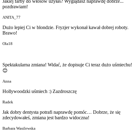
Jakiej farby do włosów użyłaś? Wyglądasz naprawdę dobrze...
pozdrawiam!
ANITA_77
Dużo lepiej Ci w blondzie. Fryzjer wykonał kawał dobrej roboty.
Brawo!
Ola18
Spektakularna zmiana! Widać, że dopisuje Ci teraz dużo uśmiechu!
😊
Anna
Hollywoodzki uśmiech :) Zazdroszczę
Radek
Jak dobry dentysta potrafi naprawdę pomóc… Dobrze, że się
zdecydowałeś, zmiana jest bardzo widoczna!
Barbara Wasilewska