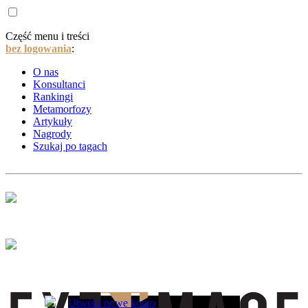
Część menu i treści
bez logowania
:
O nas
Konsultanci
Rankingi
Metamorfozy
Artykuły
Nagrody
Szukaj po tagach
Utwórz nowe konto