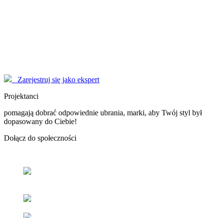
Modelki
korzystają z serwisu EYENIMAGE jako Użytkownicy, ale również
pomagają jako doradcy! Poproś o poradę!
Marzysz o zostaniu sławną osobą, modelką - nasi Konsultanci
pomogą Ci dopracować wizerunek do perfekcji.
Zarejestruj się jako ekspert
Projektanci
pomagają dobrać odpowiednie ubrania, marki, aby Twój styl był
dopasowany do Ciebie!
Dołącz
do społeczności
Odnajdź
swój styl
z pomocą naszych użytkowników oraz
ekspertów.
Popraw
swoje samopoczucie
oraz samoocenę.
Zacieśniaj
relacje z ludźmi
o podobnym guście i stylu.