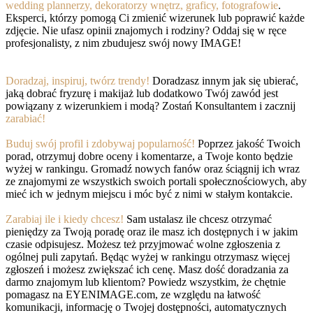
wedding plannerzy, dekoratorzy wnętrz, graficy, fotografowie
.
Eksperci, którzy pomogą Ci zmienić wizerunek lub poprawić każde
zdjęcie. Nie ufasz opinii znajomych i rodziny? Oddaj się w ręce
profesjonalisty, z nim zbudujesz swój nowy IMAGE!
Doradzaj, inspiruj, twórz trendy!
Doradzasz innym jak się ubierać,
jaką dobrać fryzurę i makijaż lub dodatkowo Twój zawód jest
powiązany z wizerunkiem i modą? Zostań Konsultantem i zacznij
zarabiać!
Buduj swój profil i zdobywaj popularność!
Poprzez jakość Twoich
porad, otrzymuj dobre oceny i komentarze, a Twoje konto będzie
wyżej w rankingu. Gromadź nowych fanów oraz ściągnij ich wraz
ze znajomymi ze wszystkich swoich portali społecznościowych, aby
mieć ich w jednym miejscu i móc być z nimi w stałym kontakcie.
Zarabiaj ile i kiedy chcesz!
Sam ustalasz ile chcesz otrzymać
pieniędzy za Twoją poradę oraz ile masz ich dostępnych i w jakim
czasie odpisujesz. Możesz też przyjmować wolne zgłoszenia z
ogólnej puli zapytań. Będąc wyżej w rankingu otrzymasz więcej
zgłoszeń i możesz zwiększać ich cenę. Masz dość doradzania za
darmo znajomym lub klientom? Powiedz wszystkim, że chętnie
pomagasz na EYENIMAGE.com, ze względu na łatwość
komunikacji, informację o Twojej dostępności, automatycznych