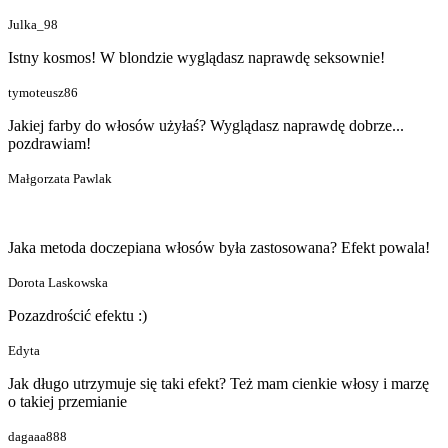
Julka_98
Istny kosmos! W blondzie wyglądasz naprawdę seksownie!
tymoteusz86
Jakiej farby do włosów użyłaś? Wyglądasz naprawdę dobrze...
pozdrawiam!
Małgorzata Pawlak
Jaka metoda doczepiana włosów była zastosowana? Efekt powala!
Dorota Laskowska
Pozazdrościć efektu :)
Edyta
Jak długo utrzymuje się taki efekt? Też mam cienkie włosy i marzę
o takiej przemianie
dagaaa888