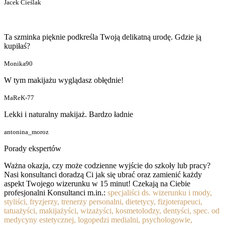
Jacek Cieślak
Ta szminka pięknie podkreśla Twoją delikatną urodę. Gdzie ją
kupiłaś?
Monika90
W tym makijażu wyglądasz obłędnie!
MaReK-77
Lekki i naturalny makijaż. Bardzo ładnie
antonina_moroz
Porady ekspertów
Ważna okazja, czy może codzienne wyjście do szkoły lub pracy?
Nasi konsultanci doradzą Ci jak się ubrać oraz zamienić każdy
aspekt Twojego wizerunku w 15 minut! Czekają na Ciebie
profesjonalni Konsultanci m.in.:
specjaliści ds. wizerunku i mody,
styliści, fryzjerzy, trenerzy personalni, dietetycy, fizjoterapeuci,
tatuażyści, makijażyści, wizażyści, kosmetolodzy, dentyści, spec. od
medycyny estetycznej, logopedzi medialni, psychologowie,