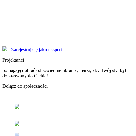
Modelki
korzystają z serwisu EYENIMAGE jako Użytkownicy, ale również
pomagają jako doradcy! Poproś o poradę!
Marzysz o zostaniu sławną osobą, modelką - nasi Konsultanci
pomogą Ci dopracować wizerunek do perfekcji.
Zarejestruj się jako ekspert
Projektanci
pomagają dobrać odpowiednie ubrania, marki, aby Twój styl był
dopasowany do Ciebie!
Dołącz
do społeczności
Odnajdź
swój styl
z pomocą naszych użytkowników oraz
ekspertów.
Popraw
swoje samopoczucie
oraz samoocenę.
Zacieśniaj
relacje z ludźmi
o podobnym guście i stylu.