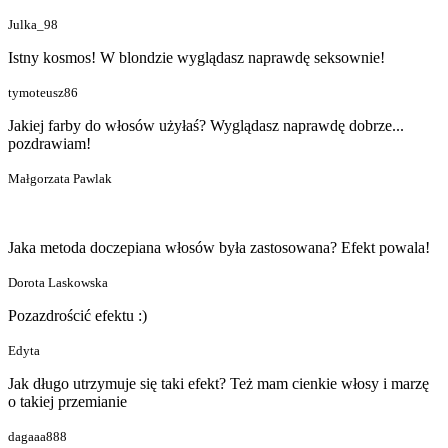
Julka_98
Istny kosmos! W blondzie wyglądasz naprawdę seksownie!
tymoteusz86
Jakiej farby do włosów użyłaś? Wyglądasz naprawdę dobrze...
pozdrawiam!
Małgorzata Pawlak
Jaka metoda doczepiana włosów była zastosowana? Efekt powala!
Dorota Laskowska
Pozazdrościć efektu :)
Edyta
Jak długo utrzymuje się taki efekt? Też mam cienkie włosy i marzę
o takiej przemianie
dagaaa888