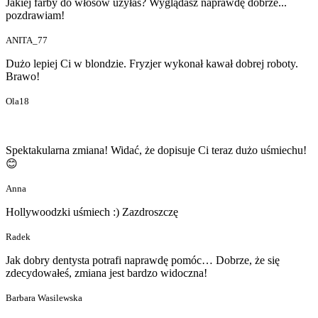
Jakiej farby do włosów użyłaś? Wyglądasz naprawdę dobrze...
pozdrawiam!
ANITA_77
Dużo lepiej Ci w blondzie. Fryzjer wykonał kawał dobrej roboty.
Brawo!
Ola18
Spektakularna zmiana! Widać, że dopisuje Ci teraz dużo uśmiechu!
😊
Anna
Hollywoodzki uśmiech :) Zazdroszczę
Radek
Jak dobry dentysta potrafi naprawdę pomóc… Dobrze, że się
zdecydowałeś, zmiana jest bardzo widoczna!
Barbara Wasilewska