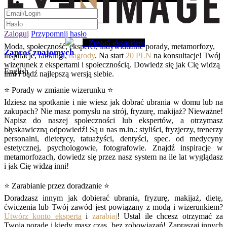
Zaloguj
Przypomnij hasło
Zostań ekspertem
Moda, społeczność, eksperci, indywidualne porady, metamorfozy,
Zaproś znajomych
inspiracje, rankingi,
nagrody
. Na start
20 PLN
na konsultacje! Twój
wizerunek z ekspertami i społecznością. Dowiedz się jak Cię widzą
English
inni i bądź najlepszą wersją siebie.
⭐ Porady w zmianie wizerunku ⭐
Idziesz na spotkanie i nie wiesz jak dobrać ubrania w domu lub na
zakupach? Nie masz pomysłu na strój, fryzurę, makijaż? Nieważne!
Napisz do naszej społeczności lub ekspertów, a otrzymasz
błyskawiczną odpowiedź! Są u nas m.in.: styliści, fryzjerzy, trenerzy
personalni, dietetycy, tatuażyści, dentyści, spec. od medycyny
estetycznej, psychologowie, fotografowie. Znajdź inspiracje w
metamorfozach, dowiedz się przez nasz system na ile lat wyglądasz
i jak Cię widzą inni!
⭐ Zarabianie przez doradzanie ⭐
Doradzasz innym jak dobierać ubrania, fryzurę, makijaż, dietę,
ćwiczenia lub Twój zawód jest powiązany z modą i wizerunkiem?
Utwórz konto eksperta
i
zarabiaj
! Ustal ile chcesz otrzymać za
Twoją poradę i kiedy masz czas, bez zobowiązań! Zapraszaj innych