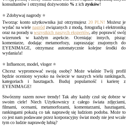
konsultantów i otrzymuj dożywotnio
%
z ich
zysków
!
⭐ Zdobywaj nagrody ⭐
Tworząc konto użytkownika już otrzymujesz
20 PLN!
Możesz je
wydać na wiele
nagród
związanych z modą, fotografią i elektroniką
oraz na porady u
wszystkich naszych ekspertów
, aby poprawić swój
wizerunek w każdym aspekcie. Oceniając innych, pisząc
komentarze, dodając metamorfozy, zapraszając znajomych do
EYENIMAGE, otrzymasz automatycznie kolejne środki do
wydania!a!
⭐ Influencer, model, vloger ⭐
Chcesz wypromować swoją osobę? Może właśnie Twój profil
będzie oceniony wysoko na świecie w naszych wielu rankingach,
kategoriach i hasztagach. Buduj popularność i karierę z
EYENIMAGE!
Stwórzmy razem nowe trendy! Tak aby każdy czuł się dobrze w
swoim ciele! Niech Użytkownicy z całego świata zdjęciami,
filmami, ocenami, metamorfozami, komentarzami, hasztagami,
rankingami pokażą co tak naprawdę się ludziom podoba. Może to
co jest nam podawane przez korporacyjny świat mody nie jest wcale
tym co ludzie naprawdę lubią?