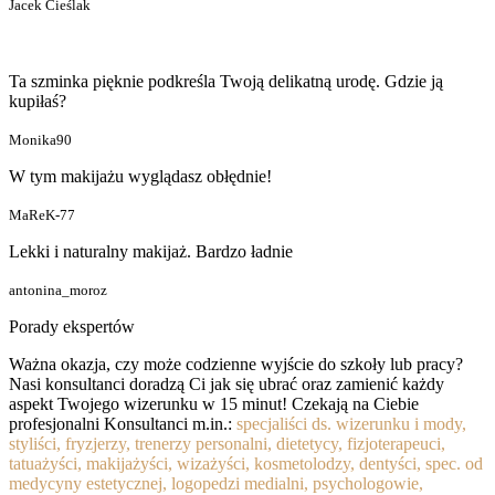
Jacek Cieślak
Ta szminka pięknie podkreśla Twoją delikatną urodę. Gdzie ją
kupiłaś?
Monika90
W tym makijażu wyglądasz obłędnie!
MaReK-77
Lekki i naturalny makijaż. Bardzo ładnie
antonina_moroz
Porady ekspertów
Ważna okazja, czy może codzienne wyjście do szkoły lub pracy?
Nasi konsultanci doradzą Ci jak się ubrać oraz zamienić każdy
aspekt Twojego wizerunku w 15 minut! Czekają na Ciebie
profesjonalni Konsultanci m.in.:
specjaliści ds. wizerunku i mody,
styliści, fryzjerzy, trenerzy personalni, dietetycy, fizjoterapeuci,
tatuażyści, makijażyści, wizażyści, kosmetolodzy, dentyści, spec. od
medycyny estetycznej, logopedzi medialni, psychologowie,