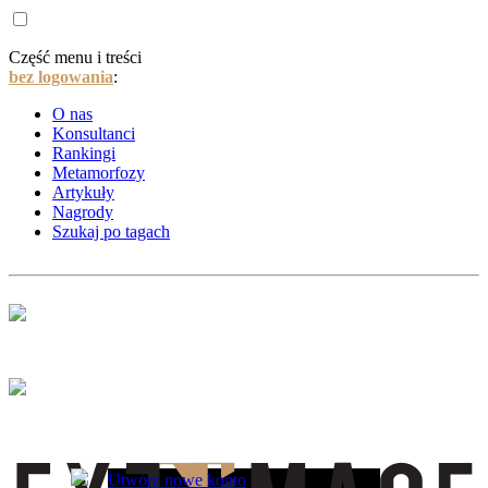
Część menu i treści
bez logowania
:
O nas
Konsultanci
Rankingi
Metamorfozy
Artykuły
Nagrody
Szukaj po tagach
Utwórz nowe konto