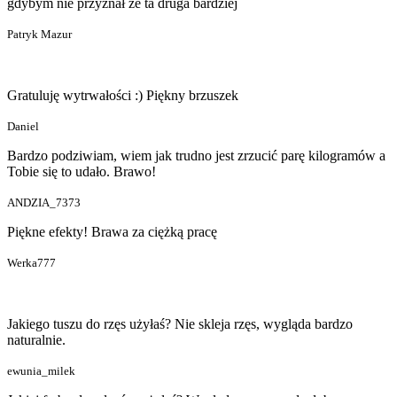
gdybym nie przyznał że ta druga bardziej
Patryk Mazur
Gratuluję wytrwałości :) Piękny brzuszek
Daniel
Bardzo podziwiam, wiem jak trudno jest zrzucić parę kilogramów a
Tobie się to udało. Brawo!
ANDZIA_7373
Piękne efekty! Brawa za ciężką pracę
Werka777
Jakiego tuszu do rzęs użyłaś? Nie skleja rzęs, wygląda bardzo
naturalnie.
ewunia_milek