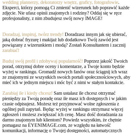
wedding plannerzy, dekoratorzy wnętrz, graficy, fotografowie
.
Eksperci, którzy pomogą Ci zmienić wizerunek lub poprawić każde
zdjęcie. Nie ufasz opinii znajomych i rodziny? Oddaj się w ręce
profesjonalisty, z nim zbudujesz swój nowy IMAGE!
Doradzaj, inspiruj, twórz trendy!
Doradzasz innym jak się ubierać,
jaką dobrać fryzurę i makijaż lub dodatkowo Twój zawód jest
powiązany z wizerunkiem i modą? Zostań Konsultantem i zacznij
zarabiać!
Buduj swój profil i zdobywaj popularność!
Poprzez jakość Twoich
porad, otrzymuj dobre oceny i komentarze, a Twoje konto będzie
wyżej w rankingu. Gromadź nowych fanów oraz ściągnij ich wraz
ze znajomymi ze wszystkich swoich portali społecznościowych, aby
mieć ich w jednym miejscu i móc być z nimi w stałym kontakcie.
Zarabiaj ile i kiedy chcesz!
Sam ustalasz ile chcesz otrzymać
pieniędzy za Twoją poradę oraz ile masz ich dostępnych i w jakim
czasie odpisujesz. Możesz też przyjmować wolne zgłoszenia z
ogólnej puli zapytań. Będąc wyżej w rankingu otrzymasz więcej
zgłoszeń i możesz zwiększać ich cenę. Masz dość doradzania za
darmo znajomym lub klientom? Powiedz wszystkim, że chętnie
pomagasz na EYENIMAGE.com, ze względu na łatwość
komunikacji, informację o Twojej dostępności, automatycznych