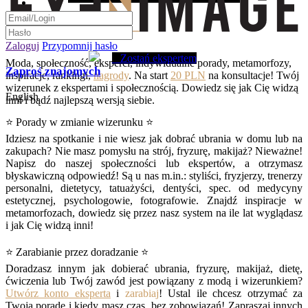
Zaloguj
Przypomnij hasło
Zostań ekspertem
Moda, społeczność, eksperci, indywidualne porady, metamorfozy,
Zaproś znajomych
inspiracje, rankingi,
nagrody
. Na start
20 PLN
na konsultacje! Twój
wizerunek z ekspertami i społecznością. Dowiedz się jak Cię widzą
English
inni i bądź najlepszą wersją siebie.
⭐ Porady w zmianie wizerunku ⭐
Idziesz na spotkanie i nie wiesz jak dobrać ubrania w domu lub na
zakupach? Nie masz pomysłu na strój, fryzurę, makijaż? Nieważne!
Napisz do naszej społeczności lub ekspertów, a otrzymasz
błyskawiczną odpowiedź! Są u nas m.in.: styliści, fryzjerzy, trenerzy
personalni, dietetycy, tatuażyści, dentyści, spec. od medycyny
estetycznej, psychologowie, fotografowie. Znajdź inspiracje w
metamorfozach, dowiedz się przez nasz system na ile lat wyglądasz
i jak Cię widzą inni!
⭐ Zarabianie przez doradzanie ⭐
Doradzasz innym jak dobierać ubrania, fryzurę, makijaż, dietę,
ćwiczenia lub Twój zawód jest powiązany z modą i wizerunkiem?
Utwórz konto eksperta
i
zarabiaj
! Ustal ile chcesz otrzymać za
Twoją poradę i kiedy masz czas, bez zobowiązań! Zapraszaj innych