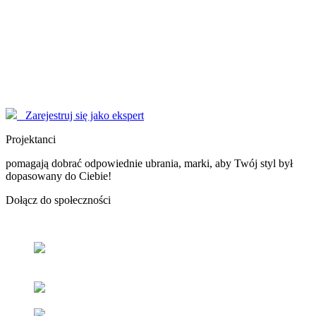
Modelki
korzystają z serwisu EYENIMAGE jako Użytkownicy, ale również
pomagają jako doradcy! Poproś o poradę!
Marzysz o zostaniu sławną osobą, modelką - nasi Konsultanci
pomogą Ci dopracować wizerunek do perfekcji.
Zarejestruj się jako ekspert
Projektanci
pomagają dobrać odpowiednie ubrania, marki, aby Twój styl był
dopasowany do Ciebie!
Dołącz
do społeczności
Odnajdź
swój styl
z pomocą naszych użytkowników oraz
ekspertów.
Popraw
swoje samopoczucie
oraz samoocenę.
Zacieśniaj
relacje z ludźmi
o podobnym guście i stylu.