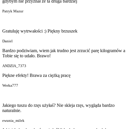
gdybym nie przyznał że ta druga bardziej
Patryk Mazur
Gratuluję wytrwałości :) Piękny brzuszek
Daniel
Bardzo podziwiam, wiem jak trudno jest zrzucić parę kilogramów a
Tobie się to udało. Brawo!
ANDZIA_7373
Piękne efekty! Brawa za ciężką pracę
Werka777
Jakiego tuszu do rzęs użyłaś? Nie skleja rzęs, wygląda bardzo
naturalnie.
ewunia_milek