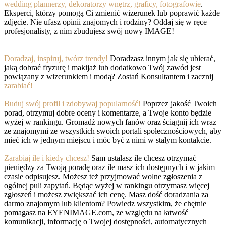
wedding plannerzy, dekoratorzy wnętrz, graficy, fotografowie
.
Eksperci, którzy pomogą Ci zmienić wizerunek lub poprawić każde
zdjęcie. Nie ufasz opinii znajomych i rodziny? Oddaj się w ręce
profesjonalisty, z nim zbudujesz swój nowy IMAGE!
Doradzaj, inspiruj, twórz trendy!
Doradzasz innym jak się ubierać,
jaką dobrać fryzurę i makijaż lub dodatkowo Twój zawód jest
powiązany z wizerunkiem i modą? Zostań Konsultantem i zacznij
zarabiać!
Buduj swój profil i zdobywaj popularność!
Poprzez jakość Twoich
porad, otrzymuj dobre oceny i komentarze, a Twoje konto będzie
wyżej w rankingu. Gromadź nowych fanów oraz ściągnij ich wraz
ze znajomymi ze wszystkich swoich portali społecznościowych, aby
mieć ich w jednym miejscu i móc być z nimi w stałym kontakcie.
Zarabiaj ile i kiedy chcesz!
Sam ustalasz ile chcesz otrzymać
pieniędzy za Twoją poradę oraz ile masz ich dostępnych i w jakim
czasie odpisujesz. Możesz też przyjmować wolne zgłoszenia z
ogólnej puli zapytań. Będąc wyżej w rankingu otrzymasz więcej
zgłoszeń i możesz zwiększać ich cenę. Masz dość doradzania za
darmo znajomym lub klientom? Powiedz wszystkim, że chętnie
pomagasz na EYENIMAGE.com, ze względu na łatwość
komunikacji, informację o Twojej dostępności, automatycznych