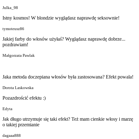
Julka_98
Istny kosmos! W blondzie wyglądasz naprawdę seksownie!
tymoteusz86
Jakiej farby do włosów użyłaś? Wyglądasz naprawdę dobrze...
pozdrawiam!
Małgorzata Pawlak
Jaka metoda doczepiana włosów była zastosowana? Efekt powala!
Dorota Laskowska
Pozazdrościć efektu :)
Edyta
Jak długo utrzymuje się taki efekt? Też mam cienkie włosy i marzę
o takiej przemianie
dagaaa888