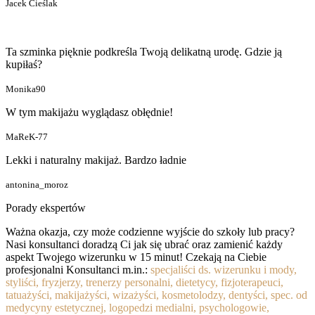
Jacek Cieślak
Ta szminka pięknie podkreśla Twoją delikatną urodę. Gdzie ją
kupiłaś?
Monika90
W tym makijażu wyglądasz obłędnie!
MaReK-77
Lekki i naturalny makijaż. Bardzo ładnie
antonina_moroz
Porady ekspertów
Ważna okazja, czy może codzienne wyjście do szkoły lub pracy?
Nasi konsultanci doradzą Ci jak się ubrać oraz zamienić każdy
aspekt Twojego wizerunku w 15 minut! Czekają na Ciebie
profesjonalni Konsultanci m.in.:
specjaliści ds. wizerunku i mody,
styliści, fryzjerzy, trenerzy personalni, dietetycy, fizjoterapeuci,
tatuażyści, makijażyści, wizażyści, kosmetolodzy, dentyści, spec. od
medycyny estetycznej, logopedzi medialni, psychologowie,