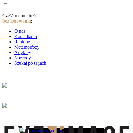
Część menu i treści
bez logowania
:
O nas
Konsultanci
Rankingi
Metamorfozy
Artykuły
Nagrody
Szukaj po tagach
Utwórz nowe konto