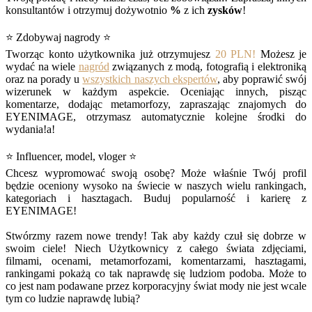
konsultantów i otrzymuj dożywotnio
%
z ich
zysków
!
⭐ Zdobywaj nagrody ⭐
Tworząc konto użytkownika już otrzymujesz
20 PLN!
Możesz je
wydać na wiele
nagród
związanych z modą, fotografią i elektroniką
oraz na porady u
wszystkich naszych ekspertów
, aby poprawić swój
wizerunek w każdym aspekcie. Oceniając innych, pisząc
komentarze, dodając metamorfozy, zapraszając znajomych do
EYENIMAGE, otrzymasz automatycznie kolejne środki do
wydania!a!
⭐ Influencer, model, vloger ⭐
Chcesz wypromować swoją osobę? Może właśnie Twój profil
będzie oceniony wysoko na świecie w naszych wielu rankingach,
kategoriach i hasztagach. Buduj popularność i karierę z
EYENIMAGE!
Stwórzmy razem nowe trendy! Tak aby każdy czuł się dobrze w
swoim ciele! Niech Użytkownicy z całego świata zdjęciami,
filmami, ocenami, metamorfozami, komentarzami, hasztagami,
rankingami pokażą co tak naprawdę się ludziom podoba. Może to
co jest nam podawane przez korporacyjny świat mody nie jest wcale
tym co ludzie naprawdę lubią?