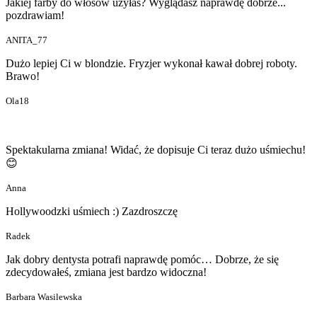
Jakiej farby do włosów użyłaś? Wyglądasz naprawdę dobrze...
pozdrawiam!
ANITA_77
Dużo lepiej Ci w blondzie. Fryzjer wykonał kawał dobrej roboty.
Brawo!
Ola18
Spektakularna zmiana! Widać, że dopisuje Ci teraz dużo uśmiechu!
😊
Anna
Hollywoodzki uśmiech :) Zazdroszczę
Radek
Jak dobry dentysta potrafi naprawdę pomóc… Dobrze, że się
zdecydowałeś, zmiana jest bardzo widoczna!
Barbara Wasilewska