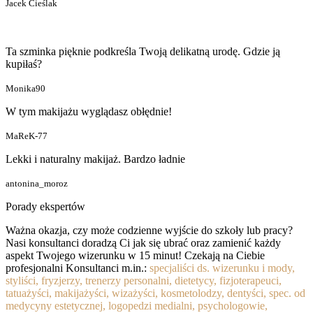
Jacek Cieślak
Ta szminka pięknie podkreśla Twoją delikatną urodę. Gdzie ją
kupiłaś?
Monika90
W tym makijażu wyglądasz obłędnie!
MaReK-77
Lekki i naturalny makijaż. Bardzo ładnie
antonina_moroz
Porady ekspertów
Ważna okazja, czy może codzienne wyjście do szkoły lub pracy?
Nasi konsultanci doradzą Ci jak się ubrać oraz zamienić każdy
aspekt Twojego wizerunku w 15 minut! Czekają na Ciebie
profesjonalni Konsultanci m.in.:
specjaliści ds. wizerunku i mody,
styliści, fryzjerzy, trenerzy personalni, dietetycy, fizjoterapeuci,
tatuażyści, makijażyści, wizażyści, kosmetolodzy, dentyści, spec. od
medycyny estetycznej, logopedzi medialni, psychologowie,