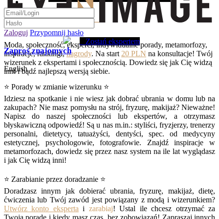
Zaloguj
Przypomnij hasło
Zostań ekspertem
Moda, społeczność, eksperci, indywidualne porady, metamorfozy,
Zaproś znajomych
inspiracje, rankingi,
nagrody
. Na start
20 PLN
na konsultacje! Twój
wizerunek z ekspertami i społecznością. Dowiedz się jak Cię widzą
English
inni i bądź najlepszą wersją siebie.
⭐ Porady w zmianie wizerunku ⭐
Idziesz na spotkanie i nie wiesz jak dobrać ubrania w domu lub na
zakupach? Nie masz pomysłu na strój, fryzurę, makijaż? Nieważne!
Napisz do naszej społeczności lub ekspertów, a otrzymasz
błyskawiczną odpowiedź! Są u nas m.in.: styliści, fryzjerzy, trenerzy
personalni, dietetycy, tatuażyści, dentyści, spec. od medycyny
estetycznej, psychologowie, fotografowie. Znajdź inspiracje w
metamorfozach, dowiedz się przez nasz system na ile lat wyglądasz
i jak Cię widzą inni!
⭐ Zarabianie przez doradzanie ⭐
Doradzasz innym jak dobierać ubrania, fryzurę, makijaż, dietę,
ćwiczenia lub Twój zawód jest powiązany z modą i wizerunkiem?
Utwórz konto eksperta
i
zarabiaj
! Ustal ile chcesz otrzymać za
Twoją poradę i kiedy masz czas, bez zobowiązań! Zapraszaj innych