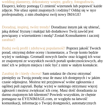
wedding plannerzy, dekoratorzy wnętrz, graficy, fotografowie
.
Eksperci, którzy pomogą Ci zmienić wizerunek lub poprawić każde
zdjęcie. Nie ufasz opinii znajomych i rodziny? Oddaj się w ręce
profesjonalisty, z nim zbudujesz swój nowy IMAGE!
Doradzaj, inspiruj, twórz trendy!
Doradzasz innym jak się ubierać,
jaką dobrać fryzurę i makijaż lub dodatkowo Twój zawód jest
powiązany z wizerunkiem i modą? Zostań Konsultantem i zacznij
zarabiać!
Buduj swój profil i zdobywaj popularność!
Poprzez jakość Twoich
porad, otrzymuj dobre oceny i komentarze, a Twoje konto będzie
wyżej w rankingu. Gromadź nowych fanów oraz ściągnij ich wraz
ze znajomymi ze wszystkich swoich portali społecznościowych, aby
mieć ich w jednym miejscu i móc być z nimi w stałym kontakcie.
Zarabiaj ile i kiedy chcesz!
Sam ustalasz ile chcesz otrzymać
pieniędzy za Twoją poradę oraz ile masz ich dostępnych i w jakim
czasie odpisujesz. Możesz też przyjmować wolne zgłoszenia z
ogólnej puli zapytań. Będąc wyżej w rankingu otrzymasz więcej
zgłoszeń i możesz zwiększać ich cenę. Masz dość doradzania za
darmo znajomym lub klientom? Powiedz wszystkim, że chętnie
pomagasz na EYENIMAGE.com, ze względu na łatwość
komunikacji, informację o Twojej dostępności, automatycznych