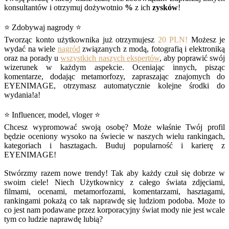
konsultantów i otrzymuj dożywotnio
%
z ich
zysków
!
⭐ Zdobywaj nagrody ⭐
Tworząc konto użytkownika już otrzymujesz
20 PLN!
Możesz je
wydać na wiele
nagród
związanych z modą, fotografią i elektroniką
oraz na porady u
wszystkich naszych ekspertów
, aby poprawić swój
wizerunek w każdym aspekcie. Oceniając innych, pisząc
komentarze, dodając metamorfozy, zapraszając znajomych do
EYENIMAGE, otrzymasz automatycznie kolejne środki do
wydania!a!
⭐ Influencer, model, vloger ⭐
Chcesz wypromować swoją osobę? Może właśnie Twój profil
będzie oceniony wysoko na świecie w naszych wielu rankingach,
kategoriach i hasztagach. Buduj popularność i karierę z
EYENIMAGE!
Stwórzmy razem nowe trendy! Tak aby każdy czuł się dobrze w
swoim ciele! Niech Użytkownicy z całego świata zdjęciami,
filmami, ocenami, metamorfozami, komentarzami, hasztagami,
rankingami pokażą co tak naprawdę się ludziom podoba. Może to
co jest nam podawane przez korporacyjny świat mody nie jest wcale
tym co ludzie naprawdę lubią?