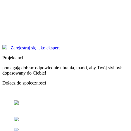
Modelki
korzystają z serwisu EYENIMAGE jako Użytkownicy, ale również
pomagają jako doradcy! Poproś o poradę!
Marzysz o zostaniu sławną osobą, modelką - nasi Konsultanci
pomogą Ci dopracować wizerunek do perfekcji.
Zarejestruj się jako ekspert
Projektanci
pomagają dobrać odpowiednie ubrania, marki, aby Twój styl był
dopasowany do Ciebie!
Dołącz
do społeczności
Odnajdź
swój styl
z pomocą naszych użytkowników oraz
ekspertów.
Popraw
swoje samopoczucie
oraz samoocenę.
Zacieśniaj
relacje z ludźmi
o podobnym guście i stylu.