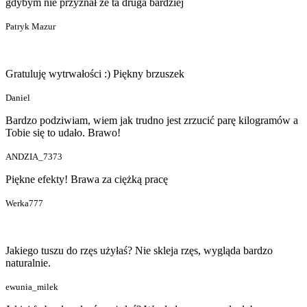
gdybym nie przyznał że ta druga bardziej
Patryk Mazur
Gratuluję wytrwałości :) Piękny brzuszek
Daniel
Bardzo podziwiam, wiem jak trudno jest zrzucić parę kilogramów a
Tobie się to udało. Brawo!
ANDZIA_7373
Piękne efekty! Brawa za ciężką pracę
Werka777
Jakiego tuszu do rzęs użyłaś? Nie skleja rzęs, wygląda bardzo
naturalnie.
ewunia_milek