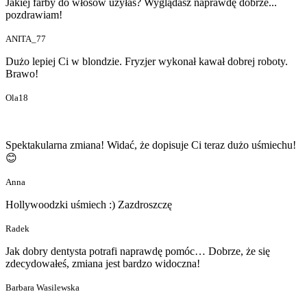
Jakiej farby do włosów użyłaś? Wyglądasz naprawdę dobrze...
pozdrawiam!
ANITA_77
Dużo lepiej Ci w blondzie. Fryzjer wykonał kawał dobrej roboty.
Brawo!
Ola18
Spektakularna zmiana! Widać, że dopisuje Ci teraz dużo uśmiechu!
😊
Anna
Hollywoodzki uśmiech :) Zazdroszczę
Radek
Jak dobry dentysta potrafi naprawdę pomóc… Dobrze, że się
zdecydowałeś, zmiana jest bardzo widoczna!
Barbara Wasilewska