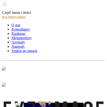
Część menu i treści
bez logowania
:
O nas
Konsultanci
Rankingi
Metamorfozy
Artykuły
Nagrody
Szukaj po tagach
Utwórz nowe konto