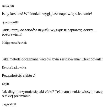
Julka_98
Istny kosmos! W blondzie wyglądasz naprawdę seksownie!
tymoteusz86
Jakiej farby do włosów użyłaś? Wyglądasz naprawdę dobrze...
pozdrawiam!
Małgorzata Pawlak
Jaka metoda doczepiana włosów była zastosowana? Efekt powala!
Dorota Laskowska
Pozazdrościć efektu :)
Edyta
Jak długo utrzymuje się taki efekt? Też mam cienkie włosy i marzę
o takiej przemianie
dagaaa888