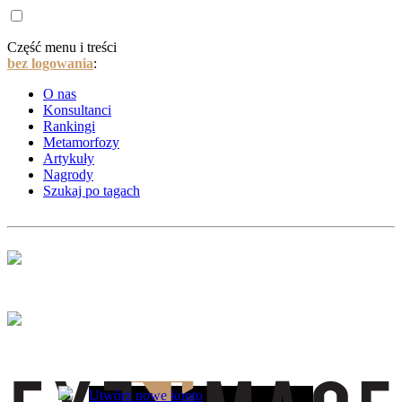
Część menu i treści
bez logowania
:
O nas
Konsultanci
Rankingi
Metamorfozy
Artykuły
Nagrody
Szukaj po tagach
Utwórz nowe konto