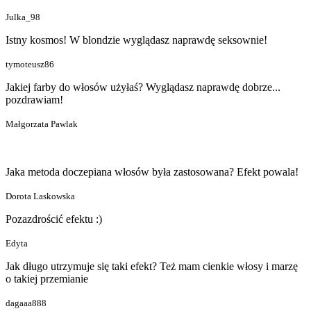
Julka_98
Istny kosmos! W blondzie wyglądasz naprawdę seksownie!
tymoteusz86
Jakiej farby do włosów użyłaś? Wyglądasz naprawdę dobrze...
pozdrawiam!
Małgorzata Pawlak
Jaka metoda doczepiana włosów była zastosowana? Efekt powala!
Dorota Laskowska
Pozazdrościć efektu :)
Edyta
Jak długo utrzymuje się taki efekt? Też mam cienkie włosy i marzę
o takiej przemianie
dagaaa888