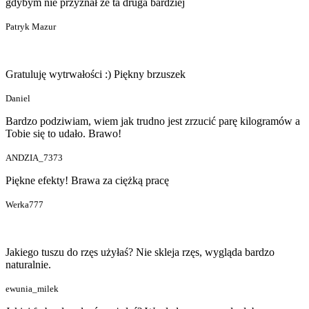
gdybym nie przyznał że ta druga bardziej
Patryk Mazur
Gratuluję wytrwałości :) Piękny brzuszek
Daniel
Bardzo podziwiam, wiem jak trudno jest zrzucić parę kilogramów a
Tobie się to udało. Brawo!
ANDZIA_7373
Piękne efekty! Brawa za ciężką pracę
Werka777
Jakiego tuszu do rzęs użyłaś? Nie skleja rzęs, wygląda bardzo
naturalnie.
ewunia_milek