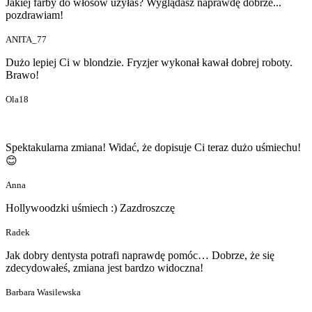
Jakiej farby do włosów użyłaś? Wyglądasz naprawdę dobrze...
pozdrawiam!
ANITA_77
Dużo lepiej Ci w blondzie. Fryzjer wykonał kawał dobrej roboty.
Brawo!
Ola18
Spektakularna zmiana! Widać, że dopisuje Ci teraz dużo uśmiechu!
😊
Anna
Hollywoodzki uśmiech :) Zazdroszczę
Radek
Jak dobry dentysta potrafi naprawdę pomóc… Dobrze, że się
zdecydowałeś, zmiana jest bardzo widoczna!
Barbara Wasilewska