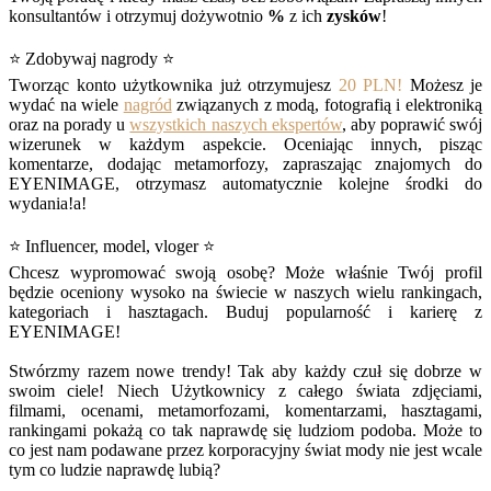
konsultantów i otrzymuj dożywotnio
%
z ich
zysków
!
⭐ Zdobywaj nagrody ⭐
Tworząc konto użytkownika już otrzymujesz
20 PLN!
Możesz je
wydać na wiele
nagród
związanych z modą, fotografią i elektroniką
oraz na porady u
wszystkich naszych ekspertów
, aby poprawić swój
wizerunek w każdym aspekcie. Oceniając innych, pisząc
komentarze, dodając metamorfozy, zapraszając znajomych do
EYENIMAGE, otrzymasz automatycznie kolejne środki do
wydania!a!
⭐ Influencer, model, vloger ⭐
Chcesz wypromować swoją osobę? Może właśnie Twój profil
będzie oceniony wysoko na świecie w naszych wielu rankingach,
kategoriach i hasztagach. Buduj popularność i karierę z
EYENIMAGE!
Stwórzmy razem nowe trendy! Tak aby każdy czuł się dobrze w
swoim ciele! Niech Użytkownicy z całego świata zdjęciami,
filmami, ocenami, metamorfozami, komentarzami, hasztagami,
rankingami pokażą co tak naprawdę się ludziom podoba. Może to
co jest nam podawane przez korporacyjny świat mody nie jest wcale
tym co ludzie naprawdę lubią?