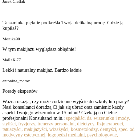
Jacek Cieślak
Ta szminka pięknie podkreśla Twoją delikatną urodę. Gdzie ją
kupiłaś?
Monika90
W tym makijażu wyglądasz obłędnie!
MaReK-77
Lekki i naturalny makijaż. Bardzo ładnie
antonina_moroz
Porady ekspertów
Ważna okazja, czy może codzienne wyjście do szkoły lub pracy?
Nasi konsultanci doradzą Ci jak się ubrać oraz zamienić każdy
aspekt Twojego wizerunku w 15 minut! Czekają na Ciebie
profesjonalni Konsultanci m.in.:
specjaliści ds. wizerunku i mody,
styliści, fryzjerzy, trenerzy personalni, dietetycy, fizjoterapeuci,
tatuażyści, makijażyści, wizażyści, kosmetolodzy, dentyści, spec. od
medycyny estetycznej, logopedzi medialni, psychologowie,