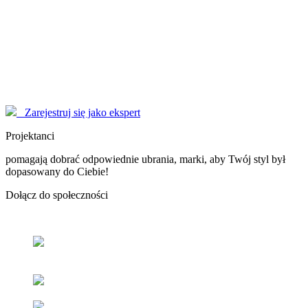
Modelki
korzystają z serwisu EYENIMAGE jako Użytkownicy, ale również
pomagają jako doradcy! Poproś o poradę!
Marzysz o zostaniu sławną osobą, modelką - nasi Konsultanci
pomogą Ci dopracować wizerunek do perfekcji.
Zarejestruj się jako ekspert
Projektanci
pomagają dobrać odpowiednie ubrania, marki, aby Twój styl był
dopasowany do Ciebie!
Dołącz
do społeczności
Odnajdź
swój styl
z pomocą naszych użytkowników oraz
ekspertów.
Popraw
swoje samopoczucie
oraz samoocenę.
Zacieśniaj
relacje z ludźmi
o podobnym guście i stylu.