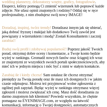
wedding plannerzy, dekoratorzy wnętrz, graficy, fotografowie
.
Eksperci, którzy pomogą Ci zmienić wizerunek lub poprawić każde
zdjęcie. Nie ufasz opinii znajomych i rodziny? Oddaj się w ręce
profesjonalisty, z nim zbudujesz swój nowy IMAGE!
Doradzaj, inspiruj, twórz trendy!
Doradzasz innym jak się ubierać,
jaką dobrać fryzurę i makijaż lub dodatkowo Twój zawód jest
powiązany z wizerunkiem i modą? Zostań Konsultantem i zacznij
zarabiać!
Buduj swój profil i zdobywaj popularność!
Poprzez jakość Twoich
porad, otrzymuj dobre oceny i komentarze, a Twoje konto będzie
wyżej w rankingu. Gromadź nowych fanów oraz ściągnij ich wraz
ze znajomymi ze wszystkich swoich portali społecznościowych, aby
mieć ich w jednym miejscu i móc być z nimi w stałym kontakcie.
Zarabiaj ile i kiedy chcesz!
Sam ustalasz ile chcesz otrzymać
pieniędzy za Twoją poradę oraz ile masz ich dostępnych i w jakim
czasie odpisujesz. Możesz też przyjmować wolne zgłoszenia z
ogólnej puli zapytań. Będąc wyżej w rankingu otrzymasz więcej
zgłoszeń i możesz zwiększać ich cenę. Masz dość doradzania za
darmo znajomym lub klientom? Powiedz wszystkim, że chętnie
pomagasz na EYENIMAGE.com, ze względu na łatwość
komunikacji, informację o Twojej dostępności, automatycznych