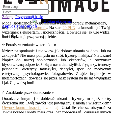
Zaloguj
Przypomnij hasło
Zostań ekspertem
Moda, społeczność, eksperci, indywidualne porady, metamorfozy,
Zaproś znajomych
inspiracje, rankingi,
nagrody
. Na start
20 PLN
na konsultacje! Twój
wizerunek z ekspertami i społecznością. Dowiedz się jak Cię widzą
English
inni i bądź najlepszą wersją siebie.
⭐ Porady w zmianie wizerunku ⭐
Idziesz na spotkanie i nie wiesz jak dobrać ubrania w domu lub na
zakupach? Nie masz pomysłu na strój, fryzurę, makijaż? Nieważne!
Napisz do naszej społeczności lub ekspertów, a otrzymasz
błyskawiczną odpowiedź! Są u nas m.in.: styliści, fryzjerzy, trenerzy
personalni, dietetycy, tatuażyści, dentyści, spec. od medycyny
estetycznej, psychologowie, fotografowie. Znajdź inspiracje w
metamorfozach, dowiedz się przez nasz system na ile lat wyglądasz
i jak Cię widzą inni!
⭐ Zarabianie przez doradzanie ⭐
Doradzasz innym jak dobierać ubrania, fryzurę, makijaż, dietę,
ćwiczenia lub Twój zawód jest powiązany z modą i wizerunkiem?
Utwórz konto eksperta
i
zarabiaj
! Ustal ile chcesz otrzymać za
Twoją poradę i kiedy masz czas, bez zobowiązań! Zapraszaj innych