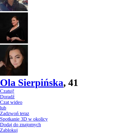
Ola Sierpińska
, 41
Czatuj!
Doradź
Czat wideo
lub
Zadzwoń teraz
Spotkanie 3D w okolicy
Dodaj do znajomych
Zablokuj