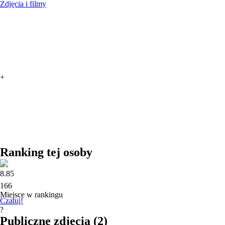
Zdjęcia i filmy
+
Ranking tej osoby
8.85
166
Miejsce w rankingu
Czatuj!
?
Publiczne zdjęcia
(
2
)