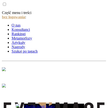
Część menu i treści
bez logowania
:
O nas
Konsultanci
Rankingi
Metamorfozy
Artykuły
Nagrody
Szukaj po tagach
Utwórz nowe konto