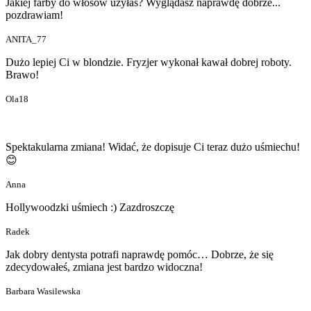
Jakiej farby do włosów użyłaś? Wyglądasz naprawdę dobrze...
pozdrawiam!
ANITA_77
Dużo lepiej Ci w blondzie. Fryzjer wykonał kawał dobrej roboty.
Brawo!
Ola18
Spektakularna zmiana! Widać, że dopisuje Ci teraz dużo uśmiechu!
😊
Anna
Hollywoodzki uśmiech :) Zazdroszczę
Radek
Jak dobry dentysta potrafi naprawdę pomóc… Dobrze, że się
zdecydowałeś, zmiana jest bardzo widoczna!
Barbara Wasilewska