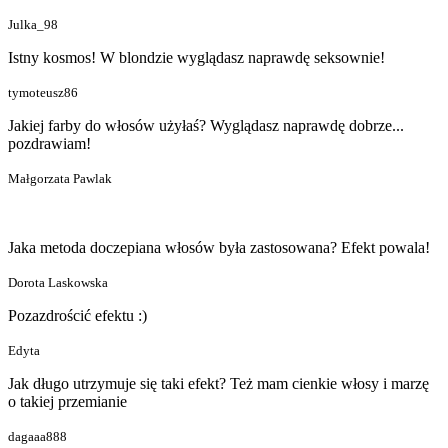
Julka_98
Istny kosmos! W blondzie wyglądasz naprawdę seksownie!
tymoteusz86
Jakiej farby do włosów użyłaś? Wyglądasz naprawdę dobrze...
pozdrawiam!
Małgorzata Pawlak
Jaka metoda doczepiana włosów była zastosowana? Efekt powala!
Dorota Laskowska
Pozazdrościć efektu :)
Edyta
Jak długo utrzymuje się taki efekt? Też mam cienkie włosy i marzę
o takiej przemianie
dagaaa888