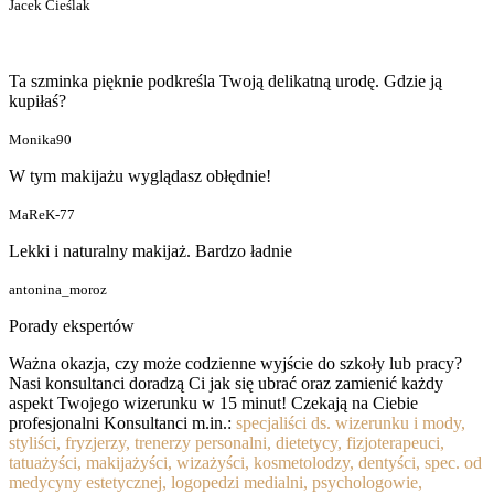
Jacek Cieślak
Ta szminka pięknie podkreśla Twoją delikatną urodę. Gdzie ją
kupiłaś?
Monika90
W tym makijażu wyglądasz obłędnie!
MaReK-77
Lekki i naturalny makijaż. Bardzo ładnie
antonina_moroz
Porady ekspertów
Ważna okazja, czy może codzienne wyjście do szkoły lub pracy?
Nasi konsultanci doradzą Ci jak się ubrać oraz zamienić każdy
aspekt Twojego wizerunku w 15 minut! Czekają na Ciebie
profesjonalni Konsultanci m.in.:
specjaliści ds. wizerunku i mody,
styliści, fryzjerzy, trenerzy personalni, dietetycy, fizjoterapeuci,
tatuażyści, makijażyści, wizażyści, kosmetolodzy, dentyści, spec. od
medycyny estetycznej, logopedzi medialni, psychologowie,