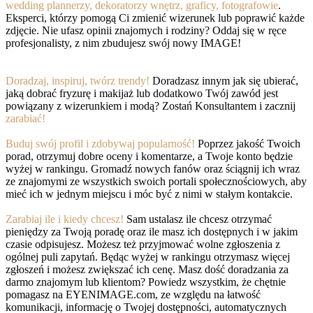
wedding plannerzy, dekoratorzy wnętrz, graficy, fotografowie
.
Eksperci, którzy pomogą Ci zmienić wizerunek lub poprawić każde
zdjęcie. Nie ufasz opinii znajomych i rodziny? Oddaj się w ręce
profesjonalisty, z nim zbudujesz swój nowy IMAGE!
Doradzaj, inspiruj, twórz trendy!
Doradzasz innym jak się ubierać,
jaką dobrać fryzurę i makijaż lub dodatkowo Twój zawód jest
powiązany z wizerunkiem i modą? Zostań Konsultantem i zacznij
zarabiać!
Buduj swój profil i zdobywaj popularność!
Poprzez jakość Twoich
porad, otrzymuj dobre oceny i komentarze, a Twoje konto będzie
wyżej w rankingu. Gromadź nowych fanów oraz ściągnij ich wraz
ze znajomymi ze wszystkich swoich portali społecznościowych, aby
mieć ich w jednym miejscu i móc być z nimi w stałym kontakcie.
Zarabiaj ile i kiedy chcesz!
Sam ustalasz ile chcesz otrzymać
pieniędzy za Twoją poradę oraz ile masz ich dostępnych i w jakim
czasie odpisujesz. Możesz też przyjmować wolne zgłoszenia z
ogólnej puli zapytań. Będąc wyżej w rankingu otrzymasz więcej
zgłoszeń i możesz zwiększać ich cenę. Masz dość doradzania za
darmo znajomym lub klientom? Powiedz wszystkim, że chętnie
pomagasz na EYENIMAGE.com, ze względu na łatwość
komunikacji, informację o Twojej dostępności, automatycznych