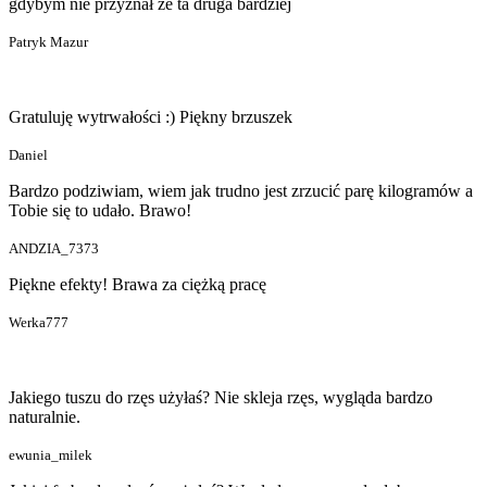
gdybym nie przyznał że ta druga bardziej
Patryk Mazur
Gratuluję wytrwałości :) Piękny brzuszek
Daniel
Bardzo podziwiam, wiem jak trudno jest zrzucić parę kilogramów a
Tobie się to udało. Brawo!
ANDZIA_7373
Piękne efekty! Brawa za ciężką pracę
Werka777
Jakiego tuszu do rzęs użyłaś? Nie skleja rzęs, wygląda bardzo
naturalnie.
ewunia_milek