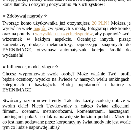
konsultantów i otrzymuj dożywotnio
%
z ich
zysków
!
⭐ Zdobywaj nagrody ⭐
Tworząc konto użytkownika już otrzymujesz
20 PLN!
Możesz je
wydać na wiele
nagród
związanych z modą, fotografią i elektroniką
oraz na porady u
wszystkich naszych ekspertów
, aby poprawić swój
wizerunek w każdym aspekcie. Oceniając innych, pisząc
komentarze, dodając metamorfozy, zapraszając znajomych do
EYENIMAGE, otrzymasz automatycznie kolejne środki do
wydania!a!
⭐ Influencer, model, vloger ⭐
Chcesz wypromować swoją osobę? Może właśnie Twój profil
będzie oceniony wysoko na świecie w naszych wielu rankingach,
kategoriach i hasztagach. Buduj popularność i karierę z
EYENIMAGE!
Stwórzmy razem nowe trendy! Tak aby każdy czuł się dobrze w
swoim ciele! Niech Użytkownicy z całego świata zdjęciami,
filmami, ocenami, metamorfozami, komentarzami, hasztagami,
rankingami pokażą co tak naprawdę się ludziom podoba. Może to
co jest nam podawane przez korporacyjny świat mody nie jest wcale
tym co ludzie naprawdę lubią?