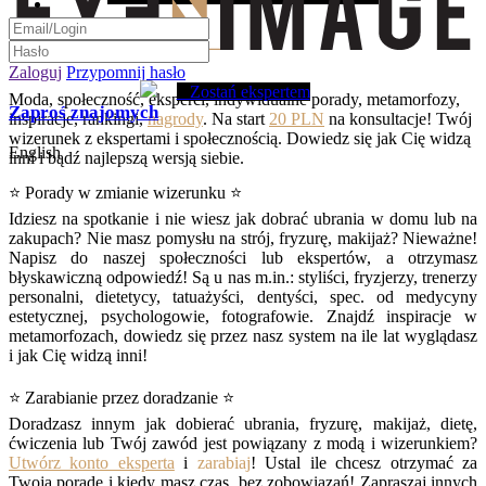
Zaloguj
Przypomnij hasło
Zostań ekspertem
Moda, społeczność, eksperci, indywidualne porady, metamorfozy,
Zaproś znajomych
inspiracje, rankingi,
nagrody
. Na start
20 PLN
na konsultacje! Twój
wizerunek z ekspertami i społecznością. Dowiedz się jak Cię widzą
English
inni i bądź najlepszą wersją siebie.
⭐ Porady w zmianie wizerunku ⭐
Idziesz na spotkanie i nie wiesz jak dobrać ubrania w domu lub na
zakupach? Nie masz pomysłu na strój, fryzurę, makijaż? Nieważne!
Napisz do naszej społeczności lub ekspertów, a otrzymasz
błyskawiczną odpowiedź! Są u nas m.in.: styliści, fryzjerzy, trenerzy
personalni, dietetycy, tatuażyści, dentyści, spec. od medycyny
estetycznej, psychologowie, fotografowie. Znajdź inspiracje w
metamorfozach, dowiedz się przez nasz system na ile lat wyglądasz
i jak Cię widzą inni!
⭐ Zarabianie przez doradzanie ⭐
Doradzasz innym jak dobierać ubrania, fryzurę, makijaż, dietę,
ćwiczenia lub Twój zawód jest powiązany z modą i wizerunkiem?
Utwórz konto eksperta
i
zarabiaj
! Ustal ile chcesz otrzymać za
Twoją poradę i kiedy masz czas, bez zobowiązań! Zapraszaj innych