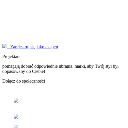
Modelki
korzystają z serwisu EYENIMAGE jako Użytkownicy, ale również
pomagają jako doradcy! Poproś o poradę!
Marzysz o zostaniu sławną osobą, modelką - nasi Konsultanci
pomogą Ci dopracować wizerunek do perfekcji.
Zarejestruj się jako ekspert
Projektanci
pomagają dobrać odpowiednie ubrania, marki, aby Twój styl był
dopasowany do Ciebie!
Dołącz
do społeczności
Odnajdź
swój styl
z pomocą naszych użytkowników oraz
ekspertów.
Popraw
swoje samopoczucie
oraz samoocenę.
Zacieśniaj
relacje z ludźmi
o podobnym guście i stylu.