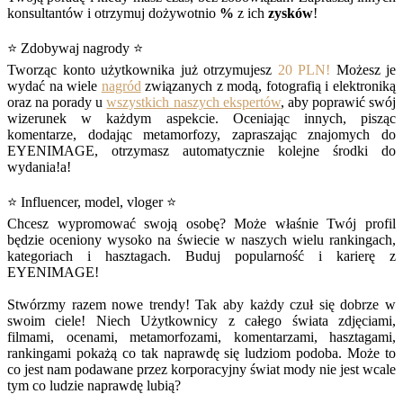
konsultantów i otrzymuj dożywotnio
%
z ich
zysków
!
⭐ Zdobywaj nagrody ⭐
Tworząc konto użytkownika już otrzymujesz
20 PLN!
Możesz je
wydać na wiele
nagród
związanych z modą, fotografią i elektroniką
oraz na porady u
wszystkich naszych ekspertów
, aby poprawić swój
wizerunek w każdym aspekcie. Oceniając innych, pisząc
komentarze, dodając metamorfozy, zapraszając znajomych do
EYENIMAGE, otrzymasz automatycznie kolejne środki do
wydania!a!
⭐ Influencer, model, vloger ⭐
Chcesz wypromować swoją osobę? Może właśnie Twój profil
będzie oceniony wysoko na świecie w naszych wielu rankingach,
kategoriach i hasztagach. Buduj popularność i karierę z
EYENIMAGE!
Stwórzmy razem nowe trendy! Tak aby każdy czuł się dobrze w
swoim ciele! Niech Użytkownicy z całego świata zdjęciami,
filmami, ocenami, metamorfozami, komentarzami, hasztagami,
rankingami pokażą co tak naprawdę się ludziom podoba. Może to
co jest nam podawane przez korporacyjny świat mody nie jest wcale
tym co ludzie naprawdę lubią?