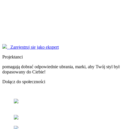
Modelki
korzystają z serwisu EYENIMAGE jako Użytkownicy, ale również
pomagają jako doradcy! Poproś o poradę!
Marzysz o zostaniu sławną osobą, modelką - nasi Konsultanci
pomogą Ci dopracować wizerunek do perfekcji.
Zarejestruj się jako ekspert
Projektanci
pomagają dobrać odpowiednie ubrania, marki, aby Twój styl był
dopasowany do Ciebie!
Dołącz
do społeczności
Odnajdź
swój styl
z pomocą naszych użytkowników oraz
ekspertów.
Popraw
swoje samopoczucie
oraz samoocenę.
Zacieśniaj
relacje z ludźmi
o podobnym guście i stylu.