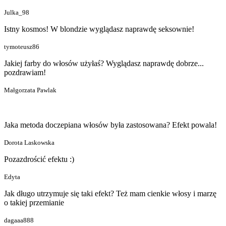
Julka_98
Istny kosmos! W blondzie wyglądasz naprawdę seksownie!
tymoteusz86
Jakiej farby do włosów użyłaś? Wyglądasz naprawdę dobrze...
pozdrawiam!
Małgorzata Pawlak
Jaka metoda doczepiana włosów była zastosowana? Efekt powala!
Dorota Laskowska
Pozazdrościć efektu :)
Edyta
Jak długo utrzymuje się taki efekt? Też mam cienkie włosy i marzę
o takiej przemianie
dagaaa888