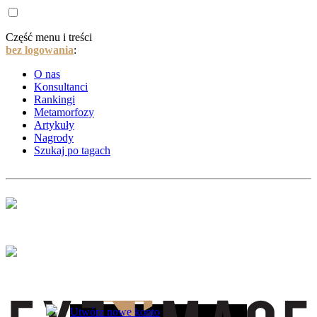
Część menu i treści
bez logowania
:
O nas
Konsultanci
Rankingi
Metamorfozy
Artykuły
Nagrody
Szukaj po tagach
Utwórz nowe konto