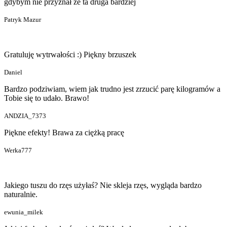
gdybym nie przyznał że ta druga bardziej
Patryk Mazur
Gratuluję wytrwałości :) Piękny brzuszek
Daniel
Bardzo podziwiam, wiem jak trudno jest zrzucić parę kilogramów a
Tobie się to udało. Brawo!
ANDZIA_7373
Piękne efekty! Brawa za ciężką pracę
Werka777
Jakiego tuszu do rzęs użyłaś? Nie skleja rzęs, wygląda bardzo
naturalnie.
ewunia_milek