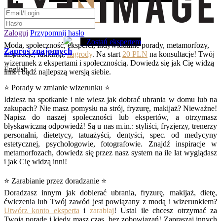
Zaloguj
Przypomnij hasło
Zostań ekspertem
Moda, społeczność, eksperci, indywidualne porady, metamorfozy,
Zaproś znajomych
inspiracje, rankingi,
nagrody
. Na start
20 PLN
na konsultacje! Twój
wizerunek z ekspertami i społecznością. Dowiedz się jak Cię widzą
English
inni i bądź najlepszą wersją siebie.
⭐ Porady w zmianie wizerunku ⭐
Idziesz na spotkanie i nie wiesz jak dobrać ubrania w domu lub na
zakupach? Nie masz pomysłu na strój, fryzurę, makijaż? Nieważne!
Napisz do naszej społeczności lub ekspertów, a otrzymasz
błyskawiczną odpowiedź! Są u nas m.in.: styliści, fryzjerzy, trenerzy
personalni, dietetycy, tatuażyści, dentyści, spec. od medycyny
estetycznej, psychologowie, fotografowie. Znajdź inspiracje w
metamorfozach, dowiedz się przez nasz system na ile lat wyglądasz
i jak Cię widzą inni!
⭐ Zarabianie przez doradzanie ⭐
Doradzasz innym jak dobierać ubrania, fryzurę, makijaż, dietę,
ćwiczenia lub Twój zawód jest powiązany z modą i wizerunkiem?
Utwórz konto eksperta
i
zarabiaj
! Ustal ile chcesz otrzymać za
Twoją poradę i kiedy masz czas, bez zobowiązań! Zapraszaj innych