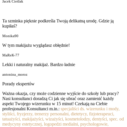
Jacek Cieślak
Ta szminka pięknie podkreśla Twoją delikatną urodę. Gdzie ją
kupiłaś?
Monika90
W tym makijażu wyglądasz obłędnie!
MaReK-77
Lekki i naturalny makijaż. Bardzo ładnie
antonina_moroz
Porady ekspertów
Ważna okazja, czy może codzienne wyjście do szkoły lub pracy?
Nasi konsultanci doradzą Ci jak się ubrać oraz zamienić każdy
aspekt Twojego wizerunku w 15 minut! Czekają na Ciebie
profesjonalni Konsultanci m.in.:
specjaliści ds. wizerunku i mody,
styliści, fryzjerzy, trenerzy personalni, dietetycy, fizjoterapeuci,
tatuażyści, makijażyści, wizażyści, kosmetolodzy, dentyści, spec. od
medycyny estetycznej, logopedzi medialni, psychologowie,