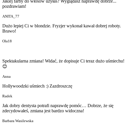
Jakiej farby do włosów użyłaś? Wyglądasz naprawdę dobrze...
pozdrawiam!
ANITA_77
Dużo lepiej Ci w blondzie. Fryzjer wykonał kawał dobrej roboty.
Brawo!
Ola18
Spektakularna zmiana! Widać, że dopisuje Ci teraz dużo uśmiechu!
😊
Anna
Hollywoodzki uśmiech :) Zazdroszczę
Radek
Jak dobry dentysta potrafi naprawdę pomóc… Dobrze, że się
zdecydowałeś, zmiana jest bardzo widoczna!
Barbara Wasilewska