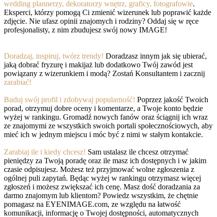
wedding plannerzy, dekoratorzy wnętrz, graficy, fotografowie
.
Eksperci, którzy pomogą Ci zmienić wizerunek lub poprawić każde
zdjęcie. Nie ufasz opinii znajomych i rodziny? Oddaj się w ręce
profesjonalisty, z nim zbudujesz swój nowy IMAGE!
Doradzaj, inspiruj, twórz trendy!
Doradzasz innym jak się ubierać,
jaką dobrać fryzurę i makijaż lub dodatkowo Twój zawód jest
powiązany z wizerunkiem i modą? Zostań Konsultantem i zacznij
zarabiać!
Buduj swój profil i zdobywaj popularność!
Poprzez jakość Twoich
porad, otrzymuj dobre oceny i komentarze, a Twoje konto będzie
wyżej w rankingu. Gromadź nowych fanów oraz ściągnij ich wraz
ze znajomymi ze wszystkich swoich portali społecznościowych, aby
mieć ich w jednym miejscu i móc być z nimi w stałym kontakcie.
Zarabiaj ile i kiedy chcesz!
Sam ustalasz ile chcesz otrzymać
pieniędzy za Twoją poradę oraz ile masz ich dostępnych i w jakim
czasie odpisujesz. Możesz też przyjmować wolne zgłoszenia z
ogólnej puli zapytań. Będąc wyżej w rankingu otrzymasz więcej
zgłoszeń i możesz zwiększać ich cenę. Masz dość doradzania za
darmo znajomym lub klientom? Powiedz wszystkim, że chętnie
pomagasz na EYENIMAGE.com, ze względu na łatwość
komunikacji, informację o Twojej dostępności, automatycznych