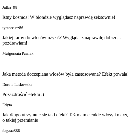
Julka_98
Istny kosmos! W blondzie wyglądasz naprawdę seksownie!
tymoteusz86
Jakiej farby do włosów użyłaś? Wyglądasz naprawdę dobrze...
pozdrawiam!
Małgorzata Pawlak
Jaka metoda doczepiana włosów była zastosowana? Efekt powala!
Dorota Laskowska
Pozazdrościć efektu :)
Edyta
Jak długo utrzymuje się taki efekt? Też mam cienkie włosy i marzę
o takiej przemianie
dagaaa888