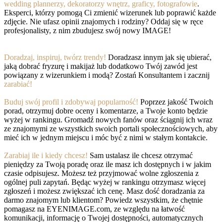
wedding plannerzy, dekoratorzy wnętrz, graficy, fotografowie
.
Eksperci, którzy pomogą Ci zmienić wizerunek lub poprawić każde
zdjęcie. Nie ufasz opinii znajomych i rodziny? Oddaj się w ręce
profesjonalisty, z nim zbudujesz swój nowy IMAGE!
Doradzaj, inspiruj, twórz trendy!
Doradzasz innym jak się ubierać,
jaką dobrać fryzurę i makijaż lub dodatkowo Twój zawód jest
powiązany z wizerunkiem i modą? Zostań Konsultantem i zacznij
zarabiać!
Buduj swój profil i zdobywaj popularność!
Poprzez jakość Twoich
porad, otrzymuj dobre oceny i komentarze, a Twoje konto będzie
wyżej w rankingu. Gromadź nowych fanów oraz ściągnij ich wraz
ze znajomymi ze wszystkich swoich portali społecznościowych, aby
mieć ich w jednym miejscu i móc być z nimi w stałym kontakcie.
Zarabiaj ile i kiedy chcesz!
Sam ustalasz ile chcesz otrzymać
pieniędzy za Twoją poradę oraz ile masz ich dostępnych i w jakim
czasie odpisujesz. Możesz też przyjmować wolne zgłoszenia z
ogólnej puli zapytań. Będąc wyżej w rankingu otrzymasz więcej
zgłoszeń i możesz zwiększać ich cenę. Masz dość doradzania za
darmo znajomym lub klientom? Powiedz wszystkim, że chętnie
pomagasz na EYENIMAGE.com, ze względu na łatwość
komunikacji, informację o Twojej dostępności, automatycznych