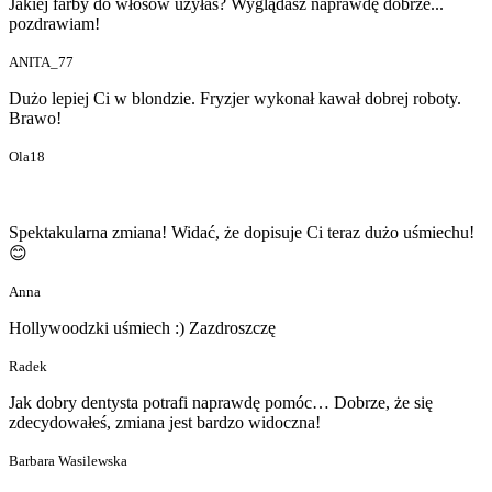
Jakiej farby do włosów użyłaś? Wyglądasz naprawdę dobrze...
pozdrawiam!
ANITA_77
Dużo lepiej Ci w blondzie. Fryzjer wykonał kawał dobrej roboty.
Brawo!
Ola18
Spektakularna zmiana! Widać, że dopisuje Ci teraz dużo uśmiechu!
😊
Anna
Hollywoodzki uśmiech :) Zazdroszczę
Radek
Jak dobry dentysta potrafi naprawdę pomóc… Dobrze, że się
zdecydowałeś, zmiana jest bardzo widoczna!
Barbara Wasilewska