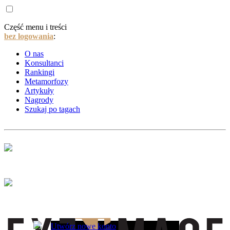
Część menu i treści
bez logowania
:
O nas
Konsultanci
Rankingi
Metamorfozy
Artykuły
Nagrody
Szukaj po tagach
Utwórz nowe konto