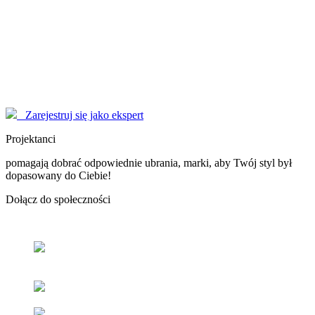
Modelki
korzystają z serwisu EYENIMAGE jako Użytkownicy, ale również
pomagają jako doradcy! Poproś o poradę!
Marzysz o zostaniu sławną osobą, modelką - nasi Konsultanci
pomogą Ci dopracować wizerunek do perfekcji.
Zarejestruj się jako ekspert
Projektanci
pomagają dobrać odpowiednie ubrania, marki, aby Twój styl był
dopasowany do Ciebie!
Dołącz
do społeczności
Odnajdź
swój styl
z pomocą naszych użytkowników oraz
ekspertów.
Popraw
swoje samopoczucie
oraz samoocenę.
Zacieśniaj
relacje z ludźmi
o podobnym guście i stylu.