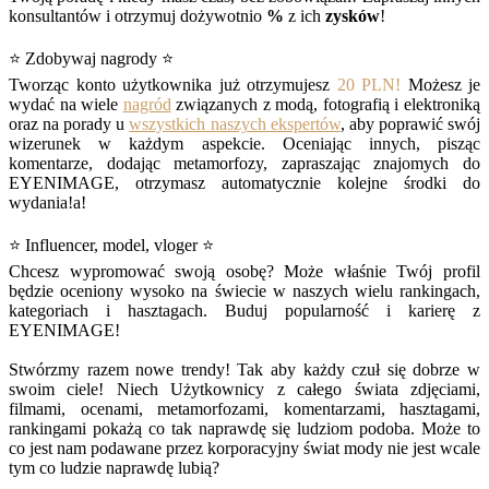
konsultantów i otrzymuj dożywotnio
%
z ich
zysków
!
⭐ Zdobywaj nagrody ⭐
Tworząc konto użytkownika już otrzymujesz
20 PLN!
Możesz je
wydać na wiele
nagród
związanych z modą, fotografią i elektroniką
oraz na porady u
wszystkich naszych ekspertów
, aby poprawić swój
wizerunek w każdym aspekcie. Oceniając innych, pisząc
komentarze, dodając metamorfozy, zapraszając znajomych do
EYENIMAGE, otrzymasz automatycznie kolejne środki do
wydania!a!
⭐ Influencer, model, vloger ⭐
Chcesz wypromować swoją osobę? Może właśnie Twój profil
będzie oceniony wysoko na świecie w naszych wielu rankingach,
kategoriach i hasztagach. Buduj popularność i karierę z
EYENIMAGE!
Stwórzmy razem nowe trendy! Tak aby każdy czuł się dobrze w
swoim ciele! Niech Użytkownicy z całego świata zdjęciami,
filmami, ocenami, metamorfozami, komentarzami, hasztagami,
rankingami pokażą co tak naprawdę się ludziom podoba. Może to
co jest nam podawane przez korporacyjny świat mody nie jest wcale
tym co ludzie naprawdę lubią?