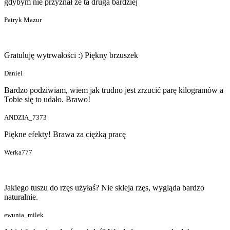
gdybym nie przyznał że ta druga bardziej
Patryk Mazur
Gratuluję wytrwałości :) Piękny brzuszek
Daniel
Bardzo podziwiam, wiem jak trudno jest zrzucić parę kilogramów a
Tobie się to udało. Brawo!
ANDZIA_7373
Piękne efekty! Brawa za ciężką pracę
Werka777
Jakiego tuszu do rzęs użyłaś? Nie skleja rzęs, wygląda bardzo
naturalnie.
ewunia_milek