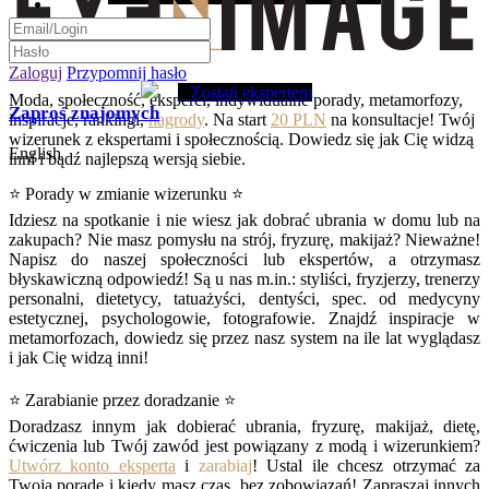
Zaloguj
Przypomnij hasło
Zostań ekspertem
Moda, społeczność, eksperci, indywidualne porady, metamorfozy,
Zaproś znajomych
inspiracje, rankingi,
nagrody
. Na start
20 PLN
na konsultacje! Twój
wizerunek z ekspertami i społecznością. Dowiedz się jak Cię widzą
English
inni i bądź najlepszą wersją siebie.
⭐ Porady w zmianie wizerunku ⭐
Idziesz na spotkanie i nie wiesz jak dobrać ubrania w domu lub na
zakupach? Nie masz pomysłu na strój, fryzurę, makijaż? Nieważne!
Napisz do naszej społeczności lub ekspertów, a otrzymasz
błyskawiczną odpowiedź! Są u nas m.in.: styliści, fryzjerzy, trenerzy
personalni, dietetycy, tatuażyści, dentyści, spec. od medycyny
estetycznej, psychologowie, fotografowie. Znajdź inspiracje w
metamorfozach, dowiedz się przez nasz system na ile lat wyglądasz
i jak Cię widzą inni!
⭐ Zarabianie przez doradzanie ⭐
Doradzasz innym jak dobierać ubrania, fryzurę, makijaż, dietę,
ćwiczenia lub Twój zawód jest powiązany z modą i wizerunkiem?
Utwórz konto eksperta
i
zarabiaj
! Ustal ile chcesz otrzymać za
Twoją poradę i kiedy masz czas, bez zobowiązań! Zapraszaj innych