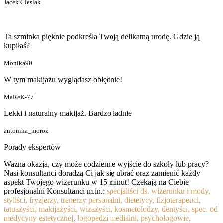
Jacek Cieślak
Ta szminka pięknie podkreśla Twoją delikatną urodę. Gdzie ją
kupiłaś?
Monika90
W tym makijażu wyglądasz obłędnie!
MaReK-77
Lekki i naturalny makijaż. Bardzo ładnie
antonina_moroz
Porady ekspertów
Ważna okazja, czy może codzienne wyjście do szkoły lub pracy?
Nasi konsultanci doradzą Ci jak się ubrać oraz zamienić każdy
aspekt Twojego wizerunku w 15 minut! Czekają na Ciebie
profesjonalni Konsultanci m.in.:
specjaliści ds. wizerunku i mody,
styliści, fryzjerzy, trenerzy personalni, dietetycy, fizjoterapeuci,
tatuażyści, makijażyści, wizażyści, kosmetolodzy, dentyści, spec. od
medycyny estetycznej, logopedzi medialni, psychologowie,