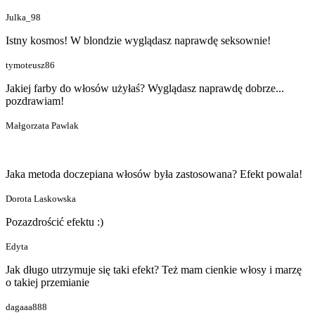
Julka_98
Istny kosmos! W blondzie wyglądasz naprawdę seksownie!
tymoteusz86
Jakiej farby do włosów użyłaś? Wyglądasz naprawdę dobrze...
pozdrawiam!
Małgorzata Pawlak
Jaka metoda doczepiana włosów była zastosowana? Efekt powala!
Dorota Laskowska
Pozazdrościć efektu :)
Edyta
Jak długo utrzymuje się taki efekt? Też mam cienkie włosy i marzę
o takiej przemianie
dagaaa888