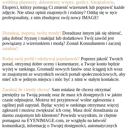
wedding plannerzy, dekoratorzy wnętrz, graficy, fotografowie
.
Eksperci, którzy pomogą Ci zmienić wizerunek lub poprawić każde
zdjęcie. Nie ufasz opinii znajomych i rodziny? Oddaj się w ręce
profesjonalisty, z nim zbudujesz swój nowy IMAGE!
Doradzaj, inspiruj, twórz trendy!
Doradzasz innym jak się ubierać,
jaką dobrać fryzurę i makijaż lub dodatkowo Twój zawód jest
powiązany z wizerunkiem i modą? Zostań Konsultantem i zacznij
zarabiać!
Buduj swój profil i zdobywaj popularność!
Poprzez jakość Twoich
porad, otrzymuj dobre oceny i komentarze, a Twoje konto będzie
wyżej w rankingu. Gromadź nowych fanów oraz ściągnij ich wraz
ze znajomymi ze wszystkich swoich portali społecznościowych, aby
mieć ich w jednym miejscu i móc być z nimi w stałym kontakcie.
Zarabiaj ile i kiedy chcesz!
Sam ustalasz ile chcesz otrzymać
pieniędzy za Twoją poradę oraz ile masz ich dostępnych i w jakim
czasie odpisujesz. Możesz też przyjmować wolne zgłoszenia z
ogólnej puli zapytań. Będąc wyżej w rankingu otrzymasz więcej
zgłoszeń i możesz zwiększać ich cenę. Masz dość doradzania za
darmo znajomym lub klientom? Powiedz wszystkim, że chętnie
pomagasz na EYENIMAGE.com, ze względu na łatwość
komunikacji, informację o Twojej dostępności, automatycznych