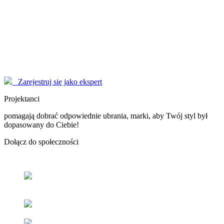
Modelki
korzystają z serwisu EYENIMAGE jako Użytkownicy, ale również
pomagają jako doradcy! Poproś o poradę!
Marzysz o zostaniu sławną osobą, modelką - nasi Konsultanci
pomogą Ci dopracować wizerunek do perfekcji.
Zarejestruj się jako ekspert
Projektanci
pomagają dobrać odpowiednie ubrania, marki, aby Twój styl był
dopasowany do Ciebie!
Dołącz
do społeczności
Odnajdź
swój styl
z pomocą naszych użytkowników oraz
ekspertów.
Popraw
swoje samopoczucie
oraz samoocenę.
Zacieśniaj
relacje z ludźmi
o podobnym guście i stylu.