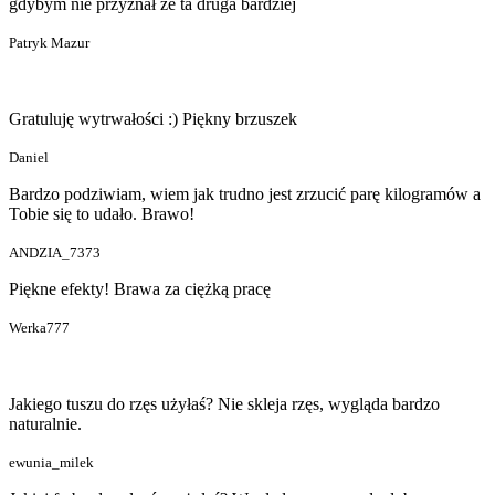
gdybym nie przyznał że ta druga bardziej
Patryk Mazur
Gratuluję wytrwałości :) Piękny brzuszek
Daniel
Bardzo podziwiam, wiem jak trudno jest zrzucić parę kilogramów a
Tobie się to udało. Brawo!
ANDZIA_7373
Piękne efekty! Brawa za ciężką pracę
Werka777
Jakiego tuszu do rzęs użyłaś? Nie skleja rzęs, wygląda bardzo
naturalnie.
ewunia_milek