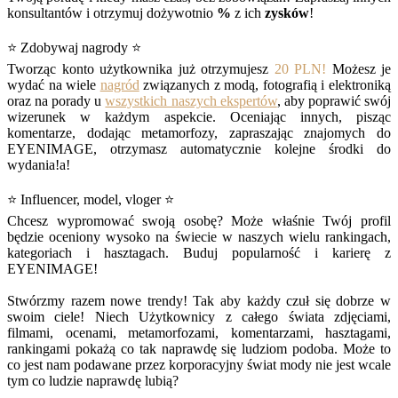
konsultantów i otrzymuj dożywotnio
%
z ich
zysków
!
⭐ Zdobywaj nagrody ⭐
Tworząc konto użytkownika już otrzymujesz
20 PLN!
Możesz je
wydać na wiele
nagród
związanych z modą, fotografią i elektroniką
oraz na porady u
wszystkich naszych ekspertów
, aby poprawić swój
wizerunek w każdym aspekcie. Oceniając innych, pisząc
komentarze, dodając metamorfozy, zapraszając znajomych do
EYENIMAGE, otrzymasz automatycznie kolejne środki do
wydania!a!
⭐ Influencer, model, vloger ⭐
Chcesz wypromować swoją osobę? Może właśnie Twój profil
będzie oceniony wysoko na świecie w naszych wielu rankingach,
kategoriach i hasztagach. Buduj popularność i karierę z
EYENIMAGE!
Stwórzmy razem nowe trendy! Tak aby każdy czuł się dobrze w
swoim ciele! Niech Użytkownicy z całego świata zdjęciami,
filmami, ocenami, metamorfozami, komentarzami, hasztagami,
rankingami pokażą co tak naprawdę się ludziom podoba. Może to
co jest nam podawane przez korporacyjny świat mody nie jest wcale
tym co ludzie naprawdę lubią?