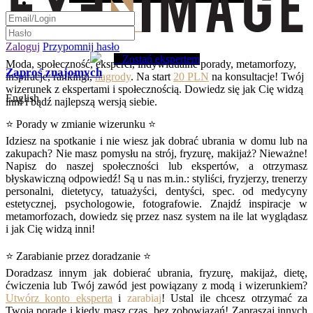
Zaloguj
Przypomnij hasło
Zostań ekspertem
Moda, społeczność, eksperci, indywidualne porady, metamorfozy,
Zaproś znajomych
inspiracje, rankingi,
nagrody
. Na start
20 PLN
na konsultacje! Twój
wizerunek z ekspertami i społecznością. Dowiedz się jak Cię widzą
English
inni i bądź najlepszą wersją siebie.
⭐ Porady w zmianie wizerunku ⭐
Idziesz na spotkanie i nie wiesz jak dobrać ubrania w domu lub na
zakupach? Nie masz pomysłu na strój, fryzurę, makijaż? Nieważne!
Napisz do naszej społeczności lub ekspertów, a otrzymasz
błyskawiczną odpowiedź! Są u nas m.in.: styliści, fryzjerzy, trenerzy
personalni, dietetycy, tatuażyści, dentyści, spec. od medycyny
estetycznej, psychologowie, fotografowie. Znajdź inspiracje w
metamorfozach, dowiedz się przez nasz system na ile lat wyglądasz
i jak Cię widzą inni!
⭐ Zarabianie przez doradzanie ⭐
Doradzasz innym jak dobierać ubrania, fryzurę, makijaż, dietę,
ćwiczenia lub Twój zawód jest powiązany z modą i wizerunkiem?
Utwórz konto eksperta
i
zarabiaj
! Ustal ile chcesz otrzymać za
Twoją poradę i kiedy masz czas, bez zobowiązań! Zapraszaj innych