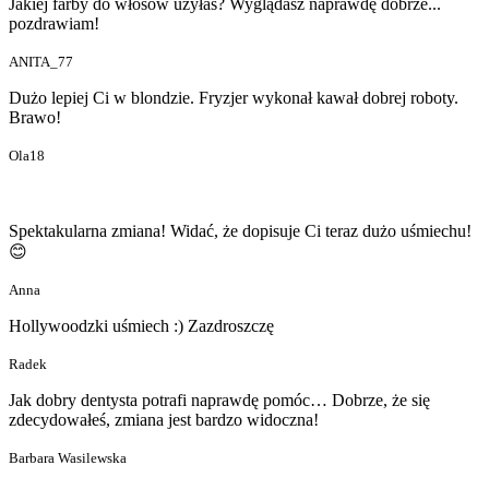
Jakiej farby do włosów użyłaś? Wyglądasz naprawdę dobrze...
pozdrawiam!
ANITA_77
Dużo lepiej Ci w blondzie. Fryzjer wykonał kawał dobrej roboty.
Brawo!
Ola18
Spektakularna zmiana! Widać, że dopisuje Ci teraz dużo uśmiechu!
😊
Anna
Hollywoodzki uśmiech :) Zazdroszczę
Radek
Jak dobry dentysta potrafi naprawdę pomóc… Dobrze, że się
zdecydowałeś, zmiana jest bardzo widoczna!
Barbara Wasilewska