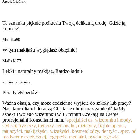
Jacek Cieślak
Ta szminka pięknie podkreśla Twoją delikatną urodę. Gdzie ją
kupiłaś?
Monika90
W tym makijażu wyglądasz obłędnie!
MaReK-77
Lekki i naturalny makijaż. Bardzo ładnie
antonina_moroz
Porady ekspertów
Ważna okazja, czy może codzienne wyjście do szkoły lub pracy?
Nasi konsultanci doradzą Ci jak się ubrać oraz zamienić każdy
aspekt Twojego wizerunku w 15 minut! Czekają na Ciebie
profesjonalni Konsultanci m.in.:
specjaliści ds. wizerunku i mody,
styliści, fryzjerzy, trenerzy personalni, dietetycy, fizjoterapeuci,
tatuażyści, makijażyści, wizażyści, kosmetolodzy, dentyści, spec. od
medycyny estetycznej, logopedzi medialni, psychologowie,