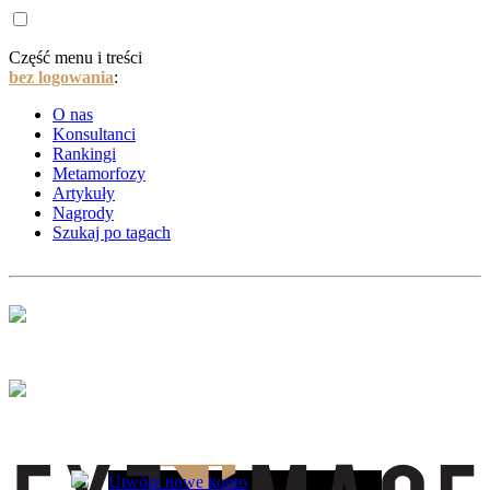
Część menu i treści
bez logowania
:
O nas
Konsultanci
Rankingi
Metamorfozy
Artykuły
Nagrody
Szukaj po tagach
Utwórz nowe konto