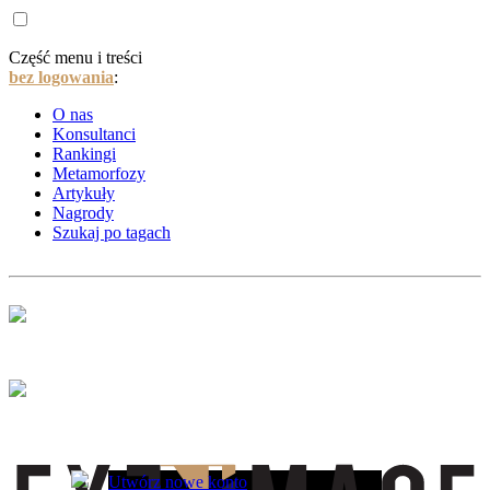
Część menu i treści
bez logowania
:
O nas
Konsultanci
Rankingi
Metamorfozy
Artykuły
Nagrody
Szukaj po tagach
Utwórz nowe konto