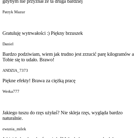
gdybym nie przyznał że ta druga bardziej
Patryk Mazur
Gratuluję wytrwałości :) Piękny brzuszek
Daniel
Bardzo podziwiam, wiem jak trudno jest zrzucić parę kilogramów a
Tobie się to udało. Brawo!
ANDZIA_7373
Piękne efekty! Brawa za ciężką pracę
Werka777
Jakiego tuszu do rzęs użyłaś? Nie skleja rzęs, wygląda bardzo
naturalnie.
ewunia_milek