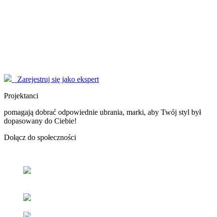
Modelki
korzystają z serwisu EYENIMAGE jako Użytkownicy, ale również
pomagają jako doradcy! Poproś o poradę!
Marzysz o zostaniu sławną osobą, modelką - nasi Konsultanci
pomogą Ci dopracować wizerunek do perfekcji.
Zarejestruj się jako ekspert
Projektanci
pomagają dobrać odpowiednie ubrania, marki, aby Twój styl był
dopasowany do Ciebie!
Dołącz
do społeczności
Odnajdź
swój styl
z pomocą naszych użytkowników oraz
ekspertów.
Popraw
swoje samopoczucie
oraz samoocenę.
Zacieśniaj
relacje z ludźmi
o podobnym guście i stylu.