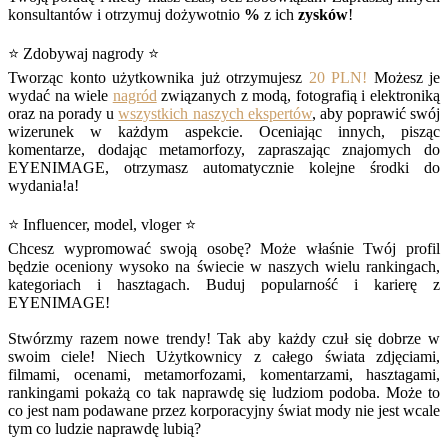
konsultantów i otrzymuj dożywotnio
%
z ich
zysków
!
⭐ Zdobywaj nagrody ⭐
Tworząc konto użytkownika już otrzymujesz
20 PLN!
Możesz je
wydać na wiele
nagród
związanych z modą, fotografią i elektroniką
oraz na porady u
wszystkich naszych ekspertów
, aby poprawić swój
wizerunek w każdym aspekcie. Oceniając innych, pisząc
komentarze, dodając metamorfozy, zapraszając znajomych do
EYENIMAGE, otrzymasz automatycznie kolejne środki do
wydania!a!
⭐ Influencer, model, vloger ⭐
Chcesz wypromować swoją osobę? Może właśnie Twój profil
będzie oceniony wysoko na świecie w naszych wielu rankingach,
kategoriach i hasztagach. Buduj popularność i karierę z
EYENIMAGE!
Stwórzmy razem nowe trendy! Tak aby każdy czuł się dobrze w
swoim ciele! Niech Użytkownicy z całego świata zdjęciami,
filmami, ocenami, metamorfozami, komentarzami, hasztagami,
rankingami pokażą co tak naprawdę się ludziom podoba. Może to
co jest nam podawane przez korporacyjny świat mody nie jest wcale
tym co ludzie naprawdę lubią?