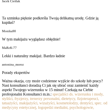
Jacek Cieślak
Ta szminka pięknie podkreśla Twoją delikatną urodę. Gdzie ją
kupiłaś?
Monika90
W tym makijażu wyglądasz obłędnie!
MaReK-77
Lekki i naturalny makijaż. Bardzo ładnie
antonina_moroz
Porady ekspertów
Ważna okazja, czy może codzienne wyjście do szkoły lub pracy?
Nasi konsultanci doradzą Ci jak się ubrać oraz zamienić każdy
aspekt Twojego wizerunku w 15 minut! Czekają na Ciebie
profesjonalni Konsultanci m.in.:
specjaliści ds. wizerunku i mody,
styliści, fryzjerzy, trenerzy personalni, dietetycy, fizjoterapeuci,
tatuażyści, makijażyści, wizażyści, kosmetolodzy, dentyści, spec. od
medycyny estetycznej, logopedzi medialni, psychologowie,