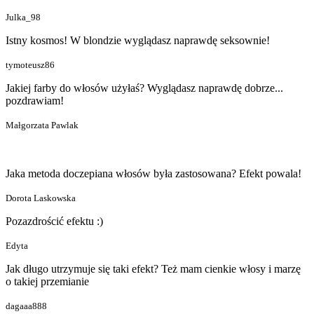
Julka_98
Istny kosmos! W blondzie wyglądasz naprawdę seksownie!
tymoteusz86
Jakiej farby do włosów użyłaś? Wyglądasz naprawdę dobrze...
pozdrawiam!
Małgorzata Pawlak
Jaka metoda doczepiana włosów była zastosowana? Efekt powala!
Dorota Laskowska
Pozazdrościć efektu :)
Edyta
Jak długo utrzymuje się taki efekt? Też mam cienkie włosy i marzę
o takiej przemianie
dagaaa888