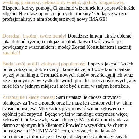
wedding plannerzy, dekoratorzy wnętrz, graficy, fotografowie
.
Eksperci, którzy pomogą Ci zmienić wizerunek lub poprawić każde
zdjęcie. Nie ufasz opinii znajomych i rodziny? Oddaj się w ręce
profesjonalisty, z nim zbudujesz swój nowy IMAGE!
Doradzaj, inspiruj, twórz trendy!
Doradzasz innym jak się ubierać,
jaką dobrać fryzurę i makijaż lub dodatkowo Twój zawód jest
powiązany z wizerunkiem i modą? Zostań Konsultantem i zacznij
zarabiać!
Buduj swój profil i zdobywaj popularność!
Poprzez jakość Twoich
porad, otrzymuj dobre oceny i komentarze, a Twoje konto będzie
wyżej w rankingu. Gromadź nowych fanów oraz ściągnij ich wraz
ze znajomymi ze wszystkich swoich portali społecznościowych, aby
mieć ich w jednym miejscu i móc być z nimi w stałym kontakcie.
Zarabiaj ile i kiedy chcesz!
Sam ustalasz ile chcesz otrzymać
pieniędzy za Twoją poradę oraz ile masz ich dostępnych i w jakim
czasie odpisujesz. Możesz też przyjmować wolne zgłoszenia z
ogólnej puli zapytań. Będąc wyżej w rankingu otrzymasz więcej
zgłoszeń i możesz zwiększać ich cenę. Masz dość doradzania za
darmo znajomym lub klientom? Powiedz wszystkim, że chętnie
pomagasz na EYENIMAGE.com, ze względu na łatwość
komunikacji, informację o Twojej dostępności, automatycznych