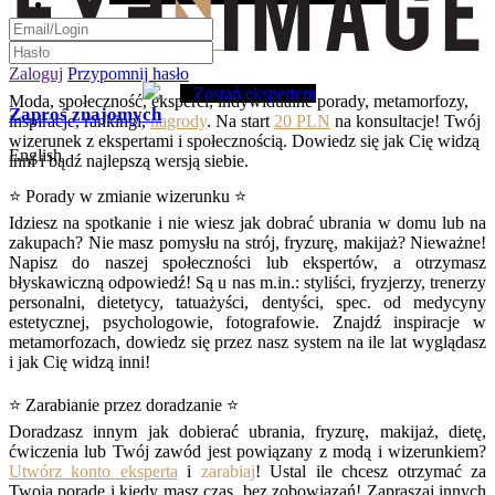
Zaloguj
Przypomnij hasło
Zostań ekspertem
Moda, społeczność, eksperci, indywidualne porady, metamorfozy,
Zaproś znajomych
inspiracje, rankingi,
nagrody
. Na start
20 PLN
na konsultacje! Twój
wizerunek z ekspertami i społecznością. Dowiedz się jak Cię widzą
English
inni i bądź najlepszą wersją siebie.
⭐ Porady w zmianie wizerunku ⭐
Idziesz na spotkanie i nie wiesz jak dobrać ubrania w domu lub na
zakupach? Nie masz pomysłu na strój, fryzurę, makijaż? Nieważne!
Napisz do naszej społeczności lub ekspertów, a otrzymasz
błyskawiczną odpowiedź! Są u nas m.in.: styliści, fryzjerzy, trenerzy
personalni, dietetycy, tatuażyści, dentyści, spec. od medycyny
estetycznej, psychologowie, fotografowie. Znajdź inspiracje w
metamorfozach, dowiedz się przez nasz system na ile lat wyglądasz
i jak Cię widzą inni!
⭐ Zarabianie przez doradzanie ⭐
Doradzasz innym jak dobierać ubrania, fryzurę, makijaż, dietę,
ćwiczenia lub Twój zawód jest powiązany z modą i wizerunkiem?
Utwórz konto eksperta
i
zarabiaj
! Ustal ile chcesz otrzymać za
Twoją poradę i kiedy masz czas, bez zobowiązań! Zapraszaj innych