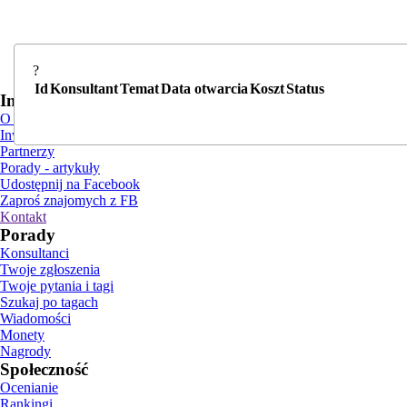
?
Id
Konsultant
Temat
Data otwarcia
Koszt
Status
Informacje
O nas
Inwestorzy i reklama
Partnerzy
Porady - artykuły
Udostępnij na Facebook
Zaproś znajomych z FB
Kontakt
Porady
Konsultanci
Twoje zgłoszenia
Twoje pytania i tagi
Szukaj po tagach
Wiadomości
Monety
Nagrody
Społeczność
Ocenianie
Rankingi