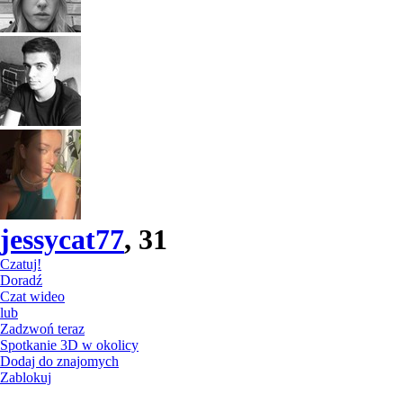
jessycat77
, 31
Czatuj!
Doradź
Czat wideo
lub
Zadzwoń teraz
Spotkanie 3D w okolicy
Dodaj do znajomych
Zablokuj