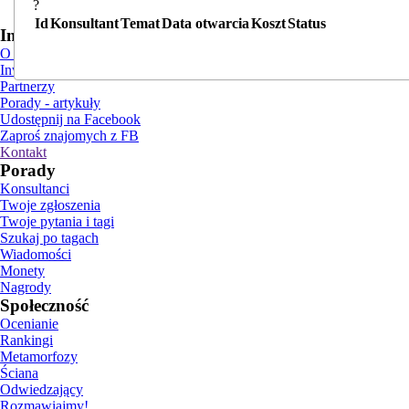
?
Id
Konsultant
Temat
Data otwarcia
Koszt
Status
Informacje
O nas
Inwestorzy i reklama
Partnerzy
Porady - artykuły
Udostępnij na Facebook
Zaproś znajomych z FB
Kontakt
Porady
Konsultanci
Twoje zgłoszenia
Twoje pytania i tagi
Szukaj po tagach
Wiadomości
Monety
Nagrody
Społeczność
Ocenianie
Rankingi
Metamorfozy
Ściana
Odwiedzający
Rozmawiajmy!