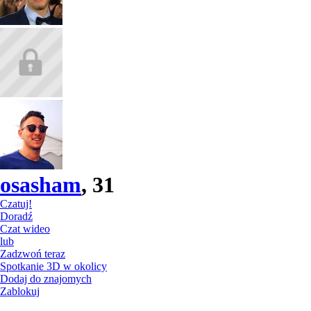
osasham
, 31
Czatuj!
Doradź
Czat wideo
lub
Zadzwoń teraz
Spotkanie 3D w okolicy
Dodaj do znajomych
Zablokuj