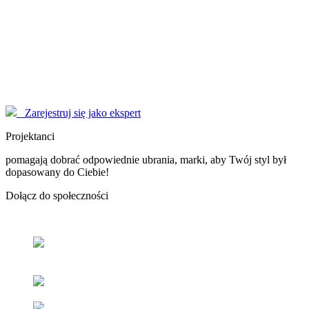
Modelki
korzystają z serwisu EYENIMAGE jako Użytkownicy, ale również
pomagają jako doradcy! Poproś o poradę!
Marzysz o zostaniu sławną osobą, modelką - nasi Konsultanci
pomogą Ci dopracować wizerunek do perfekcji.
Zarejestruj się jako ekspert
Projektanci
pomagają dobrać odpowiednie ubrania, marki, aby Twój styl był
dopasowany do Ciebie!
Dołącz
do społeczności
Odnajdź
swój styl
z pomocą naszych użytkowników oraz
ekspertów.
Popraw
swoje samopoczucie
oraz samoocenę.
Zacieśniaj
relacje z ludźmi
o podobnym guście i stylu.