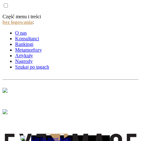
Część menu i treści
bez logowania
:
O nas
Konsultanci
Rankingi
Metamorfozy
Artykuły
Nagrody
Szukaj po tagach
Utwórz nowe konto