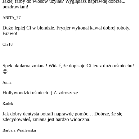
Jakiej farby do włosów użyłaś? Wyglądasz naprawdę dobrze...
pozdrawiam!
ANITA_77
Dużo lepiej Ci w blondzie. Fryzjer wykonał kawał dobrej roboty.
Brawo!
Ola18
Spektakularna zmiana! Widać, że dopisuje Ci teraz dużo uśmiechu!
😊
Anna
Hollywoodzki uśmiech :) Zazdroszczę
Radek
Jak dobry dentysta potrafi naprawdę pomóc… Dobrze, że się
zdecydowałeś, zmiana jest bardzo widoczna!
Barbara Wasilewska