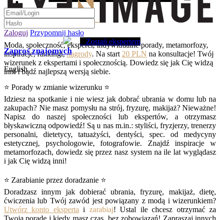
Zaloguj
Przypomnij hasło
Zostań ekspertem
Moda, społeczność, eksperci, indywidualne porady, metamorfozy,
Zaproś znajomych
inspiracje, rankingi,
nagrody
. Na start
20 PLN
na konsultacje! Twój
wizerunek z ekspertami i społecznością. Dowiedz się jak Cię widzą
English
inni i bądź najlepszą wersją siebie.
⭐ Porady w zmianie wizerunku ⭐
Idziesz na spotkanie i nie wiesz jak dobrać ubrania w domu lub na
zakupach? Nie masz pomysłu na strój, fryzurę, makijaż? Nieważne!
Napisz do naszej społeczności lub ekspertów, a otrzymasz
błyskawiczną odpowiedź! Są u nas m.in.: styliści, fryzjerzy, trenerzy
personalni, dietetycy, tatuażyści, dentyści, spec. od medycyny
estetycznej, psychologowie, fotografowie. Znajdź inspiracje w
metamorfozach, dowiedz się przez nasz system na ile lat wyglądasz
i jak Cię widzą inni!
⭐ Zarabianie przez doradzanie ⭐
Doradzasz innym jak dobierać ubrania, fryzurę, makijaż, dietę,
ćwiczenia lub Twój zawód jest powiązany z modą i wizerunkiem?
Utwórz konto eksperta
i
zarabiaj
! Ustal ile chcesz otrzymać za
Twoją poradę i kiedy masz czas, bez zobowiązań! Zapraszaj innych