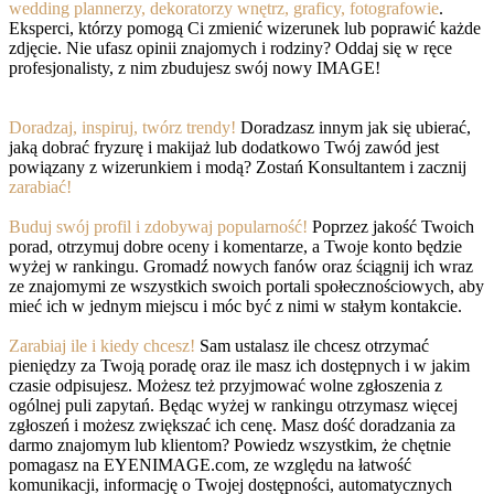
wedding plannerzy, dekoratorzy wnętrz, graficy, fotografowie
.
Eksperci, którzy pomogą Ci zmienić wizerunek lub poprawić każde
zdjęcie. Nie ufasz opinii znajomych i rodziny? Oddaj się w ręce
profesjonalisty, z nim zbudujesz swój nowy IMAGE!
Doradzaj, inspiruj, twórz trendy!
Doradzasz innym jak się ubierać,
jaką dobrać fryzurę i makijaż lub dodatkowo Twój zawód jest
powiązany z wizerunkiem i modą? Zostań Konsultantem i zacznij
zarabiać!
Buduj swój profil i zdobywaj popularność!
Poprzez jakość Twoich
porad, otrzymuj dobre oceny i komentarze, a Twoje konto będzie
wyżej w rankingu. Gromadź nowych fanów oraz ściągnij ich wraz
ze znajomymi ze wszystkich swoich portali społecznościowych, aby
mieć ich w jednym miejscu i móc być z nimi w stałym kontakcie.
Zarabiaj ile i kiedy chcesz!
Sam ustalasz ile chcesz otrzymać
pieniędzy za Twoją poradę oraz ile masz ich dostępnych i w jakim
czasie odpisujesz. Możesz też przyjmować wolne zgłoszenia z
ogólnej puli zapytań. Będąc wyżej w rankingu otrzymasz więcej
zgłoszeń i możesz zwiększać ich cenę. Masz dość doradzania za
darmo znajomym lub klientom? Powiedz wszystkim, że chętnie
pomagasz na EYENIMAGE.com, ze względu na łatwość
komunikacji, informację o Twojej dostępności, automatycznych