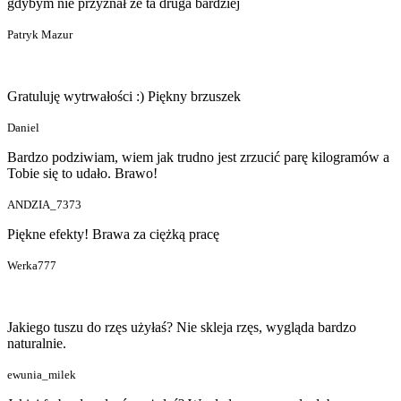
gdybym nie przyznał że ta druga bardziej
Patryk Mazur
Gratuluję wytrwałości :) Piękny brzuszek
Daniel
Bardzo podziwiam, wiem jak trudno jest zrzucić parę kilogramów a
Tobie się to udało. Brawo!
ANDZIA_7373
Piękne efekty! Brawa za ciężką pracę
Werka777
Jakiego tuszu do rzęs użyłaś? Nie skleja rzęs, wygląda bardzo
naturalnie.
ewunia_milek