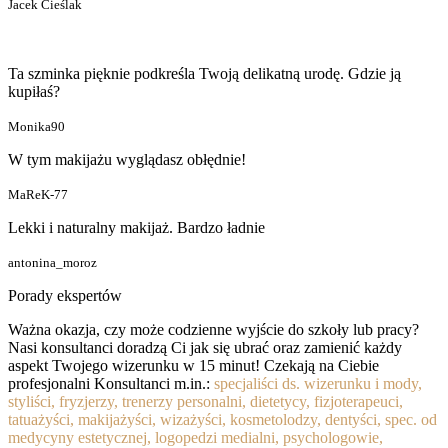
Jacek Cieślak
Ta szminka pięknie podkreśla Twoją delikatną urodę. Gdzie ją
kupiłaś?
Monika90
W tym makijażu wyglądasz obłędnie!
MaReK-77
Lekki i naturalny makijaż. Bardzo ładnie
antonina_moroz
Porady ekspertów
Ważna okazja, czy może codzienne wyjście do szkoły lub pracy?
Nasi konsultanci doradzą Ci jak się ubrać oraz zamienić każdy
aspekt Twojego wizerunku w 15 minut! Czekają na Ciebie
profesjonalni Konsultanci m.in.:
specjaliści ds. wizerunku i mody,
styliści, fryzjerzy, trenerzy personalni, dietetycy, fizjoterapeuci,
tatuażyści, makijażyści, wizażyści, kosmetolodzy, dentyści, spec. od
medycyny estetycznej, logopedzi medialni, psychologowie,