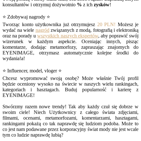
konsultantów i otrzymuj dożywotnio
%
z ich
zysków
!
⭐ Zdobywaj nagrody ⭐
Tworząc konto użytkownika już otrzymujesz
20 PLN!
Możesz je
wydać na wiele
nagród
związanych z modą, fotografią i elektroniką
oraz na porady u
wszystkich naszych ekspertów
, aby poprawić swój
wizerunek w każdym aspekcie. Oceniając innych, pisząc
komentarze, dodając metamorfozy, zapraszając znajomych do
EYENIMAGE, otrzymasz automatycznie kolejne środki do
wydania!a!
⭐ Influencer, model, vloger ⭐
Chcesz wypromować swoją osobę? Może właśnie Twój profil
będzie oceniony wysoko na świecie w naszych wielu rankingach,
kategoriach i hasztagach. Buduj popularność i karierę z
EYENIMAGE!
Stwórzmy razem nowe trendy! Tak aby każdy czuł się dobrze w
swoim ciele! Niech Użytkownicy z całego świata zdjęciami,
filmami, ocenami, metamorfozami, komentarzami, hasztagami,
rankingami pokażą co tak naprawdę się ludziom podoba. Może to
co jest nam podawane przez korporacyjny świat mody nie jest wcale
tym co ludzie naprawdę lubią?