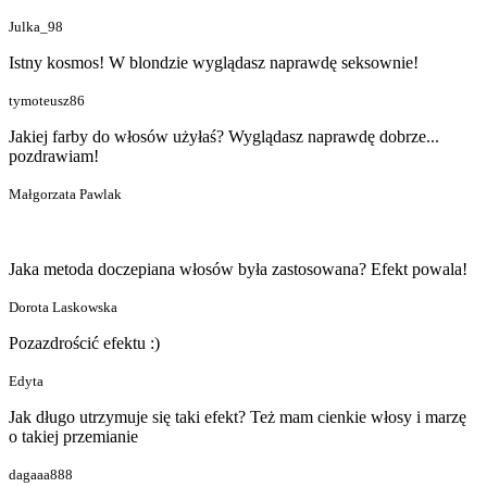
Julka_98
Istny kosmos! W blondzie wyglądasz naprawdę seksownie!
tymoteusz86
Jakiej farby do włosów użyłaś? Wyglądasz naprawdę dobrze...
pozdrawiam!
Małgorzata Pawlak
Jaka metoda doczepiana włosów była zastosowana? Efekt powala!
Dorota Laskowska
Pozazdrościć efektu :)
Edyta
Jak długo utrzymuje się taki efekt? Też mam cienkie włosy i marzę
o takiej przemianie
dagaaa888