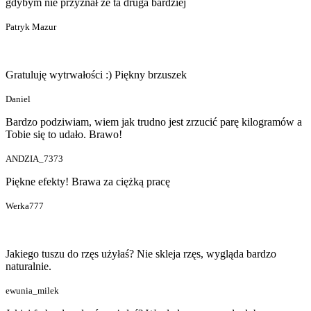
gdybym nie przyznał że ta druga bardziej
Patryk Mazur
Gratuluję wytrwałości :) Piękny brzuszek
Daniel
Bardzo podziwiam, wiem jak trudno jest zrzucić parę kilogramów a
Tobie się to udało. Brawo!
ANDZIA_7373
Piękne efekty! Brawa za ciężką pracę
Werka777
Jakiego tuszu do rzęs użyłaś? Nie skleja rzęs, wygląda bardzo
naturalnie.
ewunia_milek