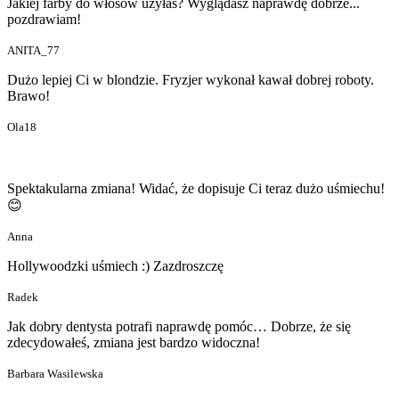
Jakiej farby do włosów użyłaś? Wyglądasz naprawdę dobrze...
pozdrawiam!
ANITA_77
Dużo lepiej Ci w blondzie. Fryzjer wykonał kawał dobrej roboty.
Brawo!
Ola18
Spektakularna zmiana! Widać, że dopisuje Ci teraz dużo uśmiechu!
😊
Anna
Hollywoodzki uśmiech :) Zazdroszczę
Radek
Jak dobry dentysta potrafi naprawdę pomóc… Dobrze, że się
zdecydowałeś, zmiana jest bardzo widoczna!
Barbara Wasilewska