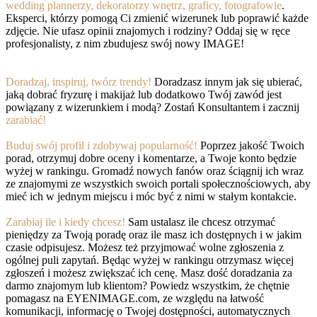
wedding plannerzy, dekoratorzy wnętrz, graficy, fotografowie
.
Eksperci, którzy pomogą Ci zmienić wizerunek lub poprawić każde
zdjęcie. Nie ufasz opinii znajomych i rodziny? Oddaj się w ręce
profesjonalisty, z nim zbudujesz swój nowy IMAGE!
Doradzaj, inspiruj, twórz trendy!
Doradzasz innym jak się ubierać,
jaką dobrać fryzurę i makijaż lub dodatkowo Twój zawód jest
powiązany z wizerunkiem i modą? Zostań Konsultantem i zacznij
zarabiać!
Buduj swój profil i zdobywaj popularność!
Poprzez jakość Twoich
porad, otrzymuj dobre oceny i komentarze, a Twoje konto będzie
wyżej w rankingu. Gromadź nowych fanów oraz ściągnij ich wraz
ze znajomymi ze wszystkich swoich portali społecznościowych, aby
mieć ich w jednym miejscu i móc być z nimi w stałym kontakcie.
Zarabiaj ile i kiedy chcesz!
Sam ustalasz ile chcesz otrzymać
pieniędzy za Twoją poradę oraz ile masz ich dostępnych i w jakim
czasie odpisujesz. Możesz też przyjmować wolne zgłoszenia z
ogólnej puli zapytań. Będąc wyżej w rankingu otrzymasz więcej
zgłoszeń i możesz zwiększać ich cenę. Masz dość doradzania za
darmo znajomym lub klientom? Powiedz wszystkim, że chętnie
pomagasz na EYENIMAGE.com, ze względu na łatwość
komunikacji, informację o Twojej dostępności, automatycznych