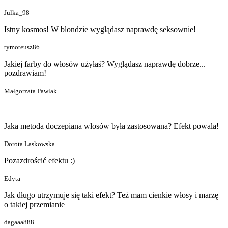
Julka_98
Istny kosmos! W blondzie wyglądasz naprawdę seksownie!
tymoteusz86
Jakiej farby do włosów użyłaś? Wyglądasz naprawdę dobrze...
pozdrawiam!
Małgorzata Pawlak
Jaka metoda doczepiana włosów była zastosowana? Efekt powala!
Dorota Laskowska
Pozazdrościć efektu :)
Edyta
Jak długo utrzymuje się taki efekt? Też mam cienkie włosy i marzę
o takiej przemianie
dagaaa888