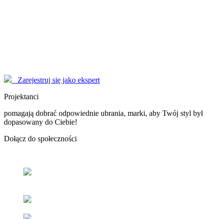
Modelki
korzystają z serwisu EYENIMAGE jako Użytkownicy, ale również
pomagają jako doradcy! Poproś o poradę!
Marzysz o zostaniu sławną osobą, modelką - nasi Konsultanci
pomogą Ci dopracować wizerunek do perfekcji.
Zarejestruj się jako ekspert
Projektanci
pomagają dobrać odpowiednie ubrania, marki, aby Twój styl był
dopasowany do Ciebie!
Dołącz
do społeczności
Odnajdź
swój styl
z pomocą naszych użytkowników oraz
ekspertów.
Popraw
swoje samopoczucie
oraz samoocenę.
Zacieśniaj
relacje z ludźmi
o podobnym guście i stylu.