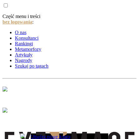
Część menu i treści
bez logowania
:
O nas
Konsultanci
Rankingi
Metamorfozy
Artykuły
Nagrody
Szukaj po tagach
Utwórz nowe konto