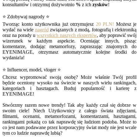
konsultantów i otrzymuj dożywotnio
%
z ich
zysków
!
⭐ Zdobywaj nagrody ⭐
Tworząc konto użytkownika już otrzymujesz
20 PLN!
Możesz je
wydać na wiele
nagród
związanych z modą, fotografią i elektroniką
oraz na porady u
wszystkich naszych ekspertów
, aby poprawić swój
wizerunek w każdym aspekcie. Oceniając innych, pisząc
komentarze, dodając metamorfozy, zapraszając znajomych do
EYENIMAGE, otrzymasz automatycznie kolejne środki do
wydania!a!
⭐ Influencer, model, vloger ⭐
Chcesz wypromować swoją osobę? Może właśnie Twój profil
będzie oceniony wysoko na świecie w naszych wielu rankingach,
kategoriach i hasztagach. Buduj popularność i karierę z
EYENIMAGE!
Stwórzmy razem nowe trendy! Tak aby każdy czuł się dobrze w
swoim ciele! Niech Użytkownicy z całego świata zdjęciami,
filmami, ocenami, metamorfozami, komentarzami, hasztagami,
rankingami pokażą co tak naprawdę się ludziom podoba. Może to
co jest nam podawane przez korporacyjny świat mody nie jest wcale
tym co ludzie naprawdę lubią?