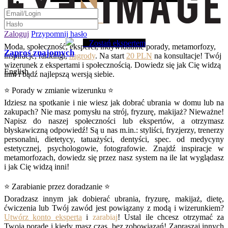
Zaloguj
Przypomnij hasło
Zostań ekspertem
Moda, społeczność, eksperci, indywidualne porady, metamorfozy,
Zaproś znajomych
inspiracje, rankingi,
nagrody
. Na start
20 PLN
na konsultacje! Twój
wizerunek z ekspertami i społecznością. Dowiedz się jak Cię widzą
English
inni i bądź najlepszą wersją siebie.
⭐ Porady w zmianie wizerunku ⭐
Idziesz na spotkanie i nie wiesz jak dobrać ubrania w domu lub na
zakupach? Nie masz pomysłu na strój, fryzurę, makijaż? Nieważne!
Napisz do naszej społeczności lub ekspertów, a otrzymasz
błyskawiczną odpowiedź! Są u nas m.in.: styliści, fryzjerzy, trenerzy
personalni, dietetycy, tatuażyści, dentyści, spec. od medycyny
estetycznej, psychologowie, fotografowie. Znajdź inspiracje w
metamorfozach, dowiedz się przez nasz system na ile lat wyglądasz
i jak Cię widzą inni!
⭐ Zarabianie przez doradzanie ⭐
Doradzasz innym jak dobierać ubrania, fryzurę, makijaż, dietę,
ćwiczenia lub Twój zawód jest powiązany z modą i wizerunkiem?
Utwórz konto eksperta
i
zarabiaj
! Ustal ile chcesz otrzymać za
Twoją poradę i kiedy masz czas, bez zobowiązań! Zapraszaj innych