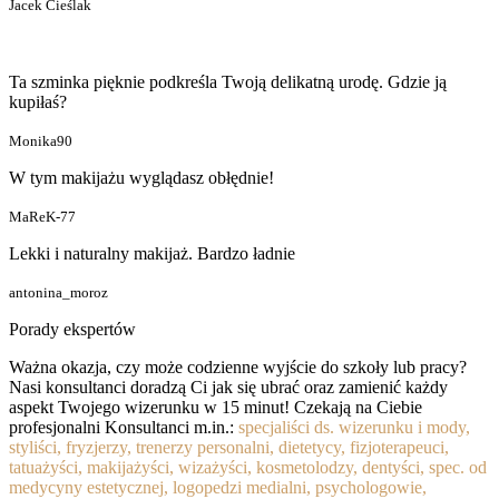
Jacek Cieślak
Ta szminka pięknie podkreśla Twoją delikatną urodę. Gdzie ją
kupiłaś?
Monika90
W tym makijażu wyglądasz obłędnie!
MaReK-77
Lekki i naturalny makijaż. Bardzo ładnie
antonina_moroz
Porady ekspertów
Ważna okazja, czy może codzienne wyjście do szkoły lub pracy?
Nasi konsultanci doradzą Ci jak się ubrać oraz zamienić każdy
aspekt Twojego wizerunku w 15 minut! Czekają na Ciebie
profesjonalni Konsultanci m.in.:
specjaliści ds. wizerunku i mody,
styliści, fryzjerzy, trenerzy personalni, dietetycy, fizjoterapeuci,
tatuażyści, makijażyści, wizażyści, kosmetolodzy, dentyści, spec. od
medycyny estetycznej, logopedzi medialni, psychologowie,