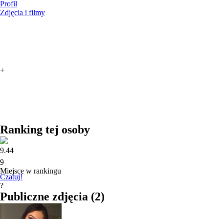
Profil
Zdjęcia i filmy
+
Ranking tej osoby
9.44
9
Miejsce w rankingu
Czatuj!
?
Publiczne zdjęcia
(
2
)