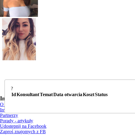
?
Id
Konsultant
Temat
Data otwarcia
Koszt
Status
Informacje
O nas
Inwestorzy i reklama
Partnerzy
Porady - artykuły
Udostępnij na Facebook
Zaproś znajomych z FB