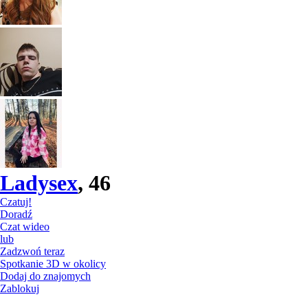
Ladysex
, 46
Czatuj!
Doradź
Czat wideo
lub
Zadzwoń teraz
Spotkanie 3D w okolicy
Dodaj do znajomych
Zablokuj